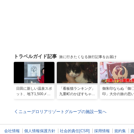
トラベルガイド記事
旅に行きたくなる旅行記事をお届け
日田に新しい温泉スポ
「看板猫ランキング」
御朱印ならぬ「御
ット、地下1,500メー
九重町のかぼすちゃ
印」大分の旅の思
トルから沸く大地の恵
ん、悲願の全国2位に
のコレクション
み
ニューグロリアリゾートグループの施設一覧へ
会社情報
個人情報保護方針
社会的責任[CSR]
採用情報
規約集