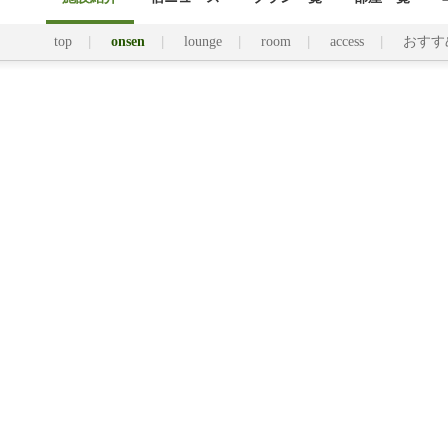
top
onsen
lounge
room
access
おすす