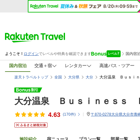
国内宿泊
交通＋宿
レンタカー
高速バス・ツアー
大分温泉 Ｂｕｓｉｎ
楽天トラベルトップ
全国
大分県
大分
大分温泉 Ｂｕｓｉｎｅｓｓ 
4.63
(
170
件)
〒870-0278大分県大分市青崎2
施設紹介
宿ニュース
プラン一覧
部屋一覧