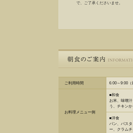
で、ご了承くださいませ。
ご利用時間
6:00～9:0
■和食
お米、味噌汁
う、チキンか
お料理メニュー例
■洋食
パン、パスタ
ー、クラムチ