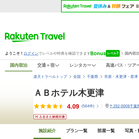
国内宿泊
交通＋宿
レンタカー
高速バス・ツア
楽天トラベルトップ
全国
千葉県
市原・木更津・君津
ＡＢホテル木更津
4.09
(
564
件)
〒292-0009千
施設紹介
プラン一覧
部屋一覧
写真・動