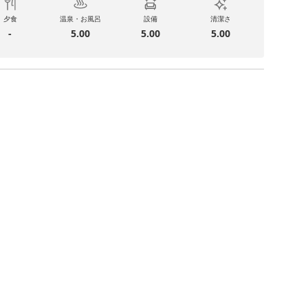
夕食
温泉・お風呂
設備
清潔さ
-
5.00
5.00
5.00