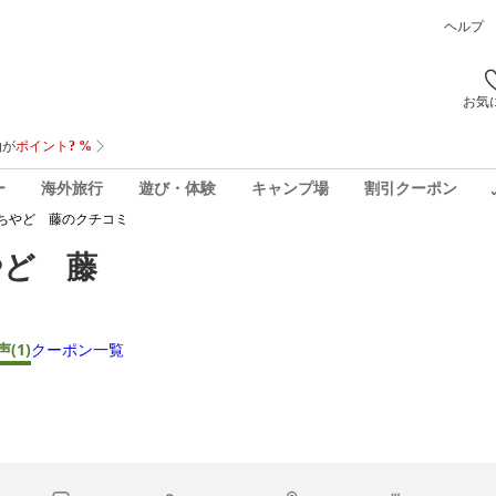
ヘルプ
お気
ー
海外旅行
遊び・体験
キャンプ場
割引クーポン
ちやど 藤
のクチコミ
やど 藤
声
(1)
クーポン一覧