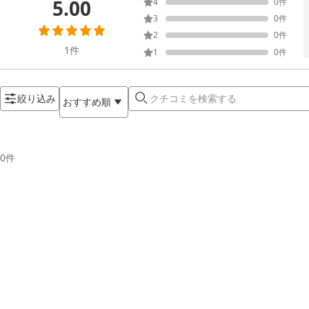
5.00
4
0
件
3
0
件
2
0
件
1
件
1
0
件
絞り込み
おすすめ順
0
件