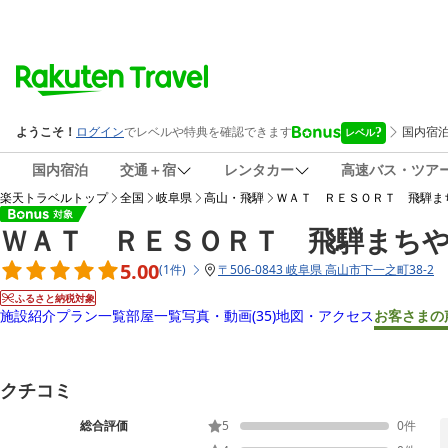
国内宿泊
交通＋宿
レンタカー
高速バス・ツア
楽天トラベルトップ
全国
岐阜県
高山・飛騨
ＷＡＴ ＲＥＳＯＲＴ 飛騨ま
ＷＡＴ ＲＥＳＯＲＴ 飛騨まち
5.00
(
1
件
)
〒
506-0843 岐阜県 高山市下一之町38-2
ふるさと納税対象
施設紹介
プラン一覧
部屋一覧
写真・動画
(35)
地図・アクセス
お客さまの
クチコミ
総合評価
5
0
件