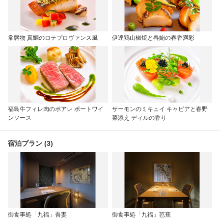
常磐物 真鯛のロテプロヴァンス風
伊達鶏山椒焼と春鮑の春香満彩
福島牛フィレ肉のポアレ ポートワイ
サーモンのミキュイ キャビアと春野
ンソース
菜添え ディルの香り
宿泊プラン (3)
御食事処「九福」吾妻
御食事処「九福」芭蕉