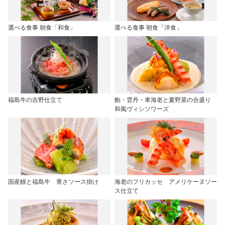
選べる食事 朝食「和食」
選べる食事 朝食「洋食」
福島牛の吉野仕立て
鮑・雲丹・車海老と夏野菜の合盛り
和風ヴィシソワーズ
国産鰻と福島牛 青さソース掛け
海老のフリカッセ アメリケーヌソー
ス仕立て