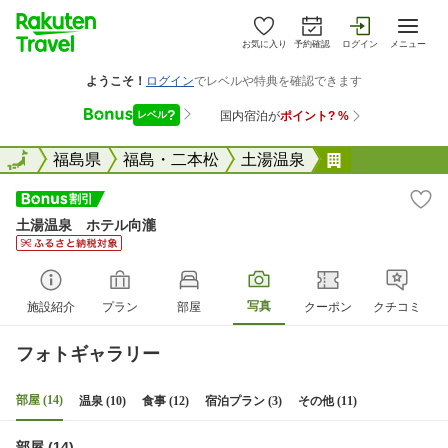
お気に入り
予約確認
ログイン
メニュー
全国
全国
福島県
福島・二本松
土湯温泉
土湯温泉 ホ
土湯温泉 ホテル向瀧
写真
施設紹介
プラン
部屋
クーポン
クチコミ
フォトギャラリー
部屋 (14)
温泉 (10)
食事 (12)
宿泊プラン (3)
その他 (11)
部屋 (14)