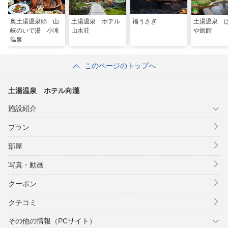
奥土湯温泉郷 山
土湯温泉 ホテル
福うさぎ
土湯温泉 
峡のいで湯 小滝
山水荘
や旅館
温泉
このページのトップへ
土湯温泉 ホテル向瀧
施設紹介
プラン
部屋
写真・動画
クーポン
クチコミ
その他の情報（PCサイト）