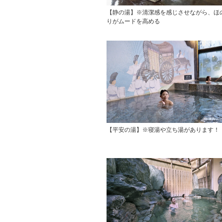
【静の湯】※清潔感を感じさせながら、ほ
りがムードを高める
【平安の湯】※寝湯や立ち湯があります！