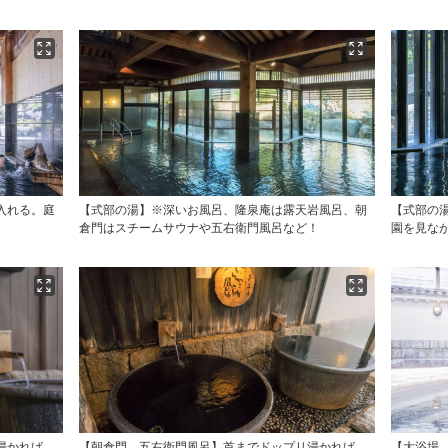
入れる。庭
【式部の湯】※深いお風呂、隆泉庵は露天岩風呂、朝
【式部の
倉門はスチームサウナや五右衛門風呂など！
園を見な
浸かれば
【朝倉門 五右衛門風呂】首までドップリ浸かれば
【大浴場