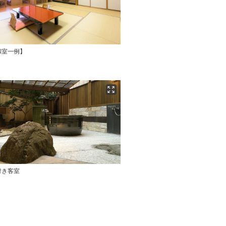
和室一例】
付き客室