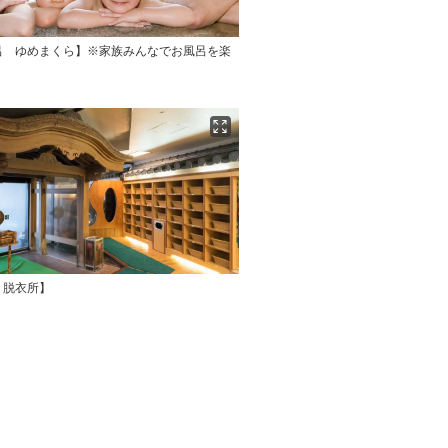
呂 ゆめまくら】※家族みんなでお風呂を楽
 脱衣所】