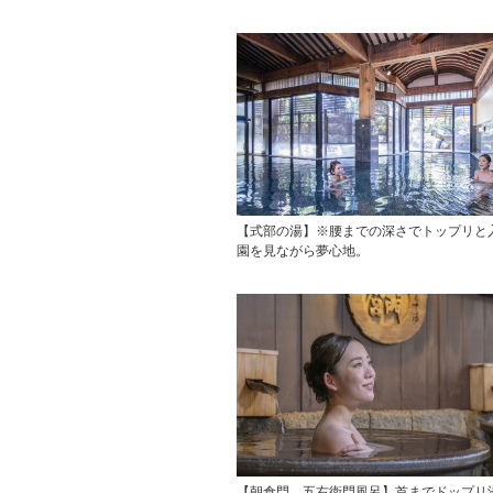
【式部の湯】※腰までの深さでトップリと
園を見ながら夢心地。
【朝倉門 五右衛門風呂】首までドップリ