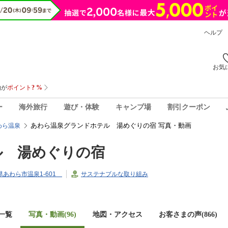
ヘルプ
お気
ー
海外旅行
遊び・体験
キャンプ場
割引クーポン
あわら温泉グランドホテル 湯めぐりの宿 写真・動画
わら温泉
ル 湯めぐりの宿
井県あわら市温泉1-601
サステナブルな取り組み
一覧
写真・動画(96)
地図・アクセス
お客さまの声(
866
)