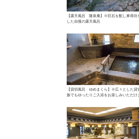
【露天風呂 隆泉庵】※巨石を配し東尋坊
した自慢の露天風呂
【貸切風呂 ゆめまくら】※広々とした貸
族でもゆったりご入浴をお楽しみいただけ