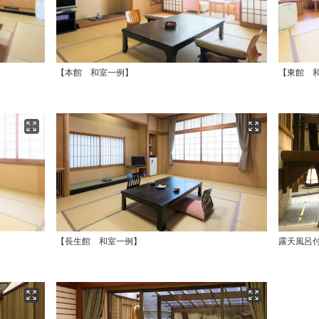
【本館 和室一例】
【東館 
【長生館 和室一例】
露天風呂