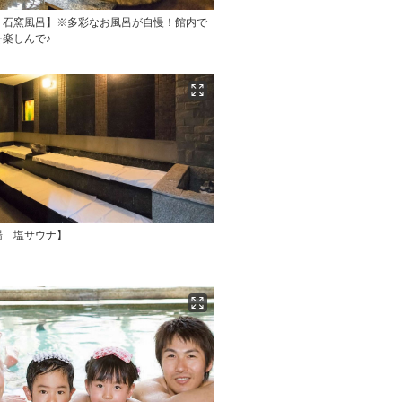
 石窯風呂】※多彩なお風呂が自慢！館内で
楽しんで♪
湯 塩サウナ】