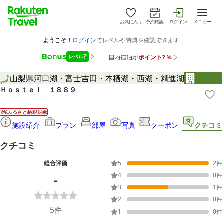
お気に入り
予約確認
ログイン
メニュー
山梨県
河口湖・富士吉田・本栖湖・西湖・精進湖
Ｈｏｓｔｅｌ １８８９
ふるさと納税対象
施設紹介
プラン
部屋
写真
クーポン
クチコミ
クチコミ
総合評価
5
2
件
-
4
0
件
3
1
件
2
0
件
5
件
1
0
件