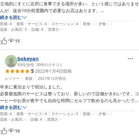
立地的にすぐに近所に食事できる場所が多い、という感じではありませ
んが、徒歩10分程度圏内で必要なお店はあります。

自転車使えばとても便利に滞在できると思います。

続きを読む
|
|
|
|
|
また機会あれば宿泊したいです。
部屋
:
4
接客・サービス
:
4
ロケーション
:
4
朝食
:
-
夕食
:
-
|
|
温泉・お風呂
:
3
設備
:
4
清潔さ
:
-
15
bokeyan
50代
/
女性
|
30
件のクチコミ
5
2022年1月4日
投稿
レジャー
家族
2021年12月
宿泊
年末に素泊まりで宿泊しました。

必要最低限のサービスは整っており、新しいので設備がきれいです。コ
ーヒーやお茶が夜中でも自由な時間にセルフで飲めるのも良かったで
す。屋上から富士山が間近に観れるので、日の出の時間に温かいコーヒ
続きを読む
|
|
|
|
|
ーを持って朝焼けの富士山を拝みました。寒かったけどサイコーでし
部屋
:
4
接客・サービス
:
4
ロケーション
:
5
朝食
:
-
夕食
:
-
|
|
温泉・お風呂
:
-
設備
:
4
清潔さ
:
-
た。

部屋の壁がうすいので音が気になりますが、そこ以外は良かったです。
16