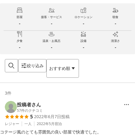
部屋
接客・サービス
ロケーション
朝食
-
-
-
-
夕食
温泉・お風呂
設備
清潔さ
-
-
-
-
絞り込み
おすすめ順
3
件
投稿者さん
57
件のクチコミ
5
2022年6月7日
投稿
レジャー
一人
2022年5月
宿泊
コテージ風のとても雰囲気の良い部屋で快適でした。
