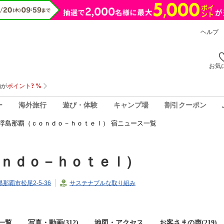
ヘルプ
お気
ー
海外旅行
遊び・体験
キャンプ場
割引クーポン
浮島那覇（ｃｏｎｄｏ－ｈｏｔｅｌ） 宿ニュース一覧
ｎｄｏ－ｈｏｔｅｌ）
県那覇市松尾2-5-36
サステナブルな取り組み
一覧
写真・動画(312)
地図・アクセス
お客さまの声(
219
)