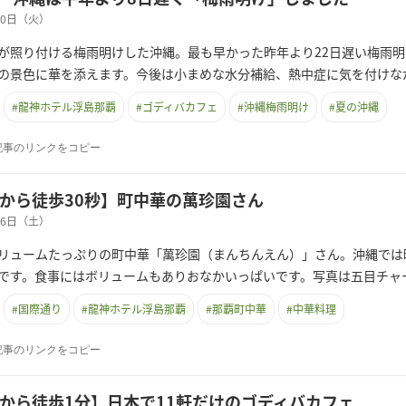
月30日（火）
が照り付ける梅雨明けした沖縄。最も早かった昨年より22日遅い梅雨
の景色に華を添えます。今後は小まめな水分補給、熱中症に気を付けな
#
龍神ホテル浮島那覇
#
ゴディバカフェ
#
沖縄梅雨明け
#
夏の沖縄
記事のリンクをコピー
から徒歩30秒】町中華の萬珍園さん
月06日（土）
リュームたっぷりの町中華「萬珍園（まんちんえん）」さん。沖縄では
です。食事にはボリュームもありおなかいっぱいです。写真は五目チャー
#
国際通り
#
龍神ホテル浮島那覇
#
那覇町中華
#
中華料理
記事のリンクをコピー
から徒歩1分】日本で11軒だけのゴディバカフェ