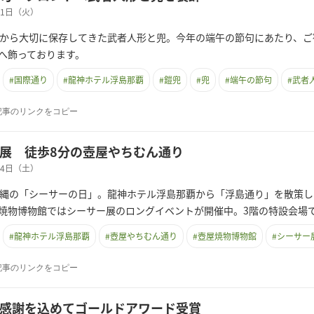
月21日（火）
前から大切に保存してきた武者人形と兜。今年の端午の節句にあたり、
へ飾っております。
#
国際通り
#
龍神ホテル浮島那覇
#
鎧兜
#
兜
#
端午の節句
#
武者
記事のリンクをコピー
展 徒歩8分の壺屋やちむん通り
月04日（土）
沖縄の「シーサーの日」。龍神ホテル浮島那覇から「浮島通り」を散策し
焼物博物館ではシーサー展のロングイベントが開催中。3階の特設会場
#
龍神ホテル浮島那覇
#
壺屋やちむん通り
#
壺屋焼物博物館
#
シーサー
記事のリンクをコピー
感謝を込めてゴールドアワード受賞