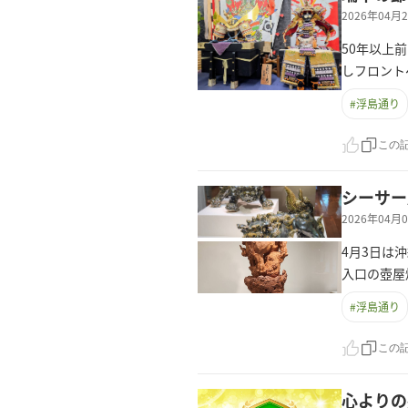
2026年04
50年以上
しフロント
#
浮島通り
この
シーサー
2026年04
4月3日は
入口の壺屋
#
浮島通り
この
心よりの