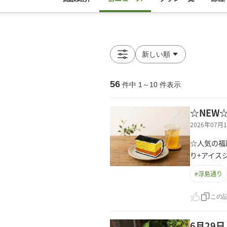
56
件中
1
～
10
件表示
☆NEW
2026年07
☆人気の福
り+アイス
#
浮島通り
この
6月29