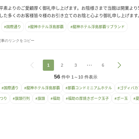
平素よりのご愛顧厚く御礼申し上げます。お陰様さまで当館は開業より
した多くのお客様皆々様のお引き立てのお陰と心より御礼申し上げます
#
国際通り
#
龍神ホテル浮島那覇
#
龍神ホテル浮島那覇リブランド
記事のリンクをコピー
1
2
3
6
56
件中
1
～
10
件表示
#
国際通り
#
龍神ホテル浮島那覇
#
那覇コンドミニアムホテル
#
ゴディバカ
つり
#
旗頭行列
#
旗頭
#
福助
#
福助の厚焼きポーク玉子
#
ポー玉
#