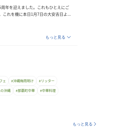
5周年を迎えました。これもひとえにご
。これを機に本日1月7日の大安吉日
よ
...
もっと見る
フェ
#
沖縄梅雨明け
#
リッター
夏の沖縄
#
那覇町中華
#
中華料理
もっと見る