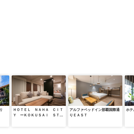
り
ＨＯＴＥＬ ＮＡＨＡ ＣＩＴ
アルファベッドイン那覇国際通
ホテ
Ｙ ーＫＯＫＵＳＡＩ ＳＴＲ
りＥＡＳＴ
ＥＥＴー（ホテル那覇シティ
国際通り）