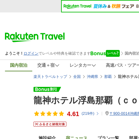
国内宿泊
交通＋宿
レンタカー
高速バス・ツア
龍神ホテル
楽天トラベルトップ
全国
沖縄県
那覇
龍神ホテル浮島那覇（ｃｏ
4.61
(
219
件)
〒900-0014沖縄
施設紹介
宿ニュース
プラン一覧
部屋