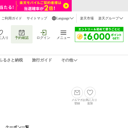
ご利用ガイド
サイトマップ
Language
楽天市場
楽天グループ
に入り
予約確認
ログイン
メニュー
ふるさと納税
旅行ガイド
その他
メルマガ
お気に入り
登録
追加
クーポン一覧