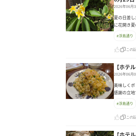
2026年06
夏の日差し
に花開き夏
#
浮島通り
この
【ホテル
2026年06
美味しくボ
感謝の立地
#
浮島通り
この
【ホテル