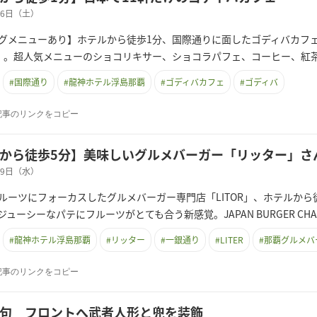
月06日（土）
メニューあり】ホテルから徒歩1分、国際通りに面したゴディバカフェ（GODIVA 
ctive）。超人気メニューのショコリキサー、ショコラパフェ、コーヒー、紅
#
国際通り
#
龍神ホテル浮島那覇
#
ゴディバカフェ
#
ゴディバ
記事のリンクをコピー
から徒歩5分】美味しいグルメバーガー「リッター」さ
月29日（水）
ルーツにフォーカスしたグルメバーガー専門店「LITOR」、ホテルか
ューシーなパテにフルーツがとても合う新感覚。JAPAN BURGER CHAMP
#
龍神ホテル浮島那覇
#
リッター
#
一銀通り
#
LITER
#
那覇グルメバ
記事のリンクをコピー
句 フロントへ武者人形と兜を装飾