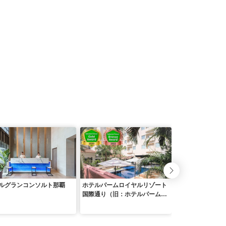
ルグランコンソルト那覇
ホテルパームロイヤルリゾート
ダイワロイネット
国際通り（旧：ホテルパームロ
際通り
イヤルNAHA国際通り）