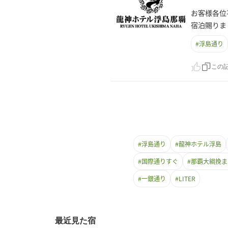
お客様各位
宿泊賜りま
#
浮島通り
この
#
浮島通り
#
龍神ホテル浮島
#
国際通りすぐ
#
那覇大綱挽ま
#
一銀通り
#
LITER
最近見た宿