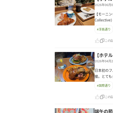
2026年06
【モーニング
Colle
#
浮島通り
この
【ホテル
2026年04
日本初のフ
接。とてもジ
#
国際通り
この
端午の節