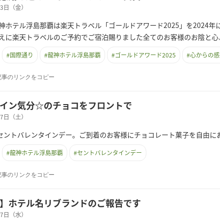
月13日（金）
神ホテル浮島那覇は楽天トラベル「ゴールドアワード2025」を2024
えに楽天トラベルのご予約でご宿泊賜りました全てのお客様のお陰と心
#
国際通り
#
龍神ホテル浮島那覇
#
ゴールドアワード2025
#
心からの感
記事のリンクをコピー
イン気分☆のチョコをフロントで
月07日（土）
はセントバレンタインデー。ご到着のお客様にチョコレート菓子を自由に
#
龍神ホテル浮島那覇
#
セントバレンタインデー
記事のリンクをコピー
】ホテル名リブランドのご報告です
月07日（水）