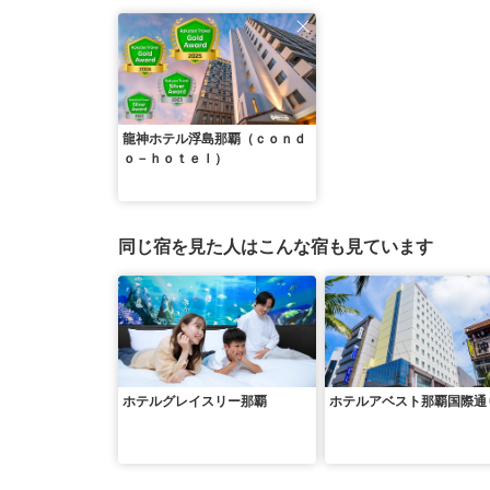
龍神ホテル浮島那覇（ｃｏｎｄ
ｏ－ｈｏｔｅｌ）
同じ宿を見た人はこんな宿も見ています
ホテルグレイスリー那覇
ホテルアベスト那覇国際通