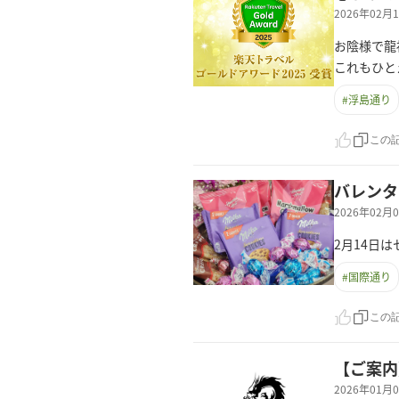
2026年02
お陰様で龍
これもひと
#
浮島通り
この
バレンタ
2026年02
2月14日
#
国際通り
この
【ご案内
2026年01