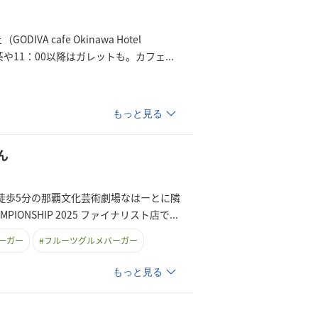
cafe Okinawa Hotel
茶や11：00以降はガレットも。カフ
ェ
...
もっと見る
ん
ら徒歩5分の那覇文化芸術劇場なはーとに隣
IONSHIP 2025 ファイナリスト店
で
...
ーガー
#
フルーツグルメバーガー
もっと見る