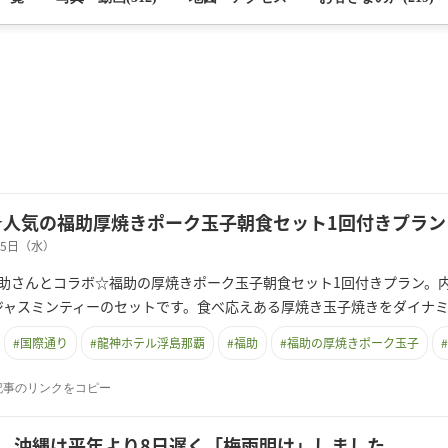
☆人気の福助厚焼きポーク玉子朝食セット1回付きプラン
月15日（水）
助さんとコラボ☆福助の厚焼きポーク玉子朝食セット1回付きプラン。
ジャスミンティーのセットです。食べ応えある厚焼き玉子焼きをダイナ
#
国際通り
#
龍神ホテル浮島那覇
#
福助
#
福助の厚焼きポーク玉子
#
記事のリンクをコピー
日 沖縄は平年より8日遅く「梅雨明け」しました