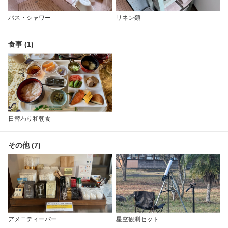
バス・シャワー
リネン類
食事 (1)
日替わり和朝食
その他 (7)
アメニティーバー
星空観測セット