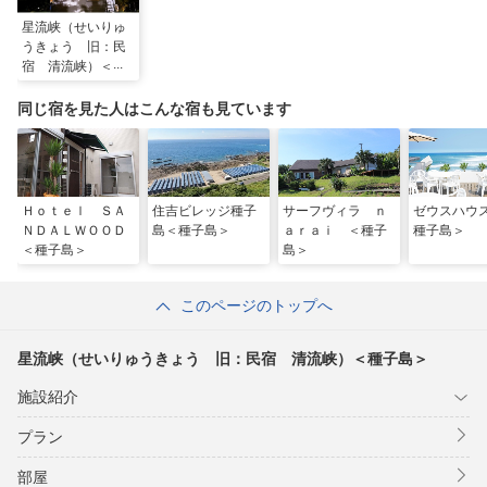
星流峡（せいりゅ
うきょう 旧：民
宿 清流峡）＜種
子島＞
同じ宿を見た人はこんな宿も見ています
Ｈｏｔｅｌ ＳＡ
住吉ビレッジ種子
サーフヴィラ ｎ
ゼウスハウ
ＮＤＡＬＷＯＯＤ
島＜種子島＞
ａｒａｉ ＜種子
種子島＞
＜種子島＞
島＞
このページのトップへ
星流峡（せいりゅうきょう 旧：民宿 清流峡）＜種子島＞
施設紹介
プラン
部屋