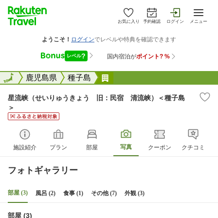
お気に入り
予約確認
ログイン
メニュー
全国
全国
鹿児島県
種子島
星流峡（せいりゅうきょう 
星流峡（せいりゅうきょう 旧：民宿 清流峡）＜種子島
＞
写真
施設紹介
プラン
部屋
クーポン
クチコミ
フォトギャラリー
部屋 (3)
風呂 (2)
食事 (1)
その他 (7)
外観 (3)
部屋 (3)