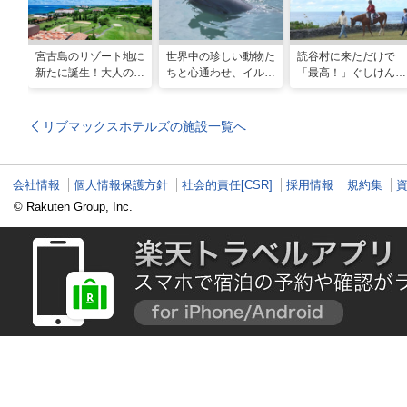
宮古島のリゾート地に
世界中の珍しい動物た
読谷村に来ただけで
新たに誕生！大人の特
ちと心通わせ、イルカ
「最高！」ぐしけんさ
別ステイをかなえる
と一緒に泳ぐ夢の体験
ん、馬に乗って日本茶
「アラマンダ スプレ
「間近でふれ合える！
にうっとり。沖縄の隠
ンディド」
推しアニマル！！」
れ名所を全力で満喫し
リブマックスホテルズの施設一覧へ
てきた
会社情報
個人情報保護方針
社会的責任[CSR]
採用情報
規約集
© Rakuten Group, Inc.