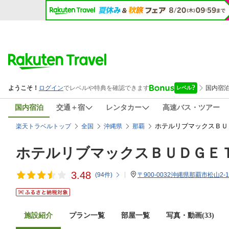
国内宿泊
交通＋宿
レンタカー
高速バス・ツアー
ホテルリブマックスＢＵ
楽天トラベルトップ
全国
沖縄県
那覇
ホテルリブマックスＢＵＤＧＥ
3.48
(
94
件)
〒900-0032沖縄県那覇市松山2-1
施設紹介
プラン一覧
部屋一覧
写真・動画(33)