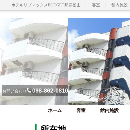
ホテルリブマックスBUDGET那覇松山
客室
館内施設
098-862-0810
お問い合わせ
ホーム
客室
館内施設
所在地