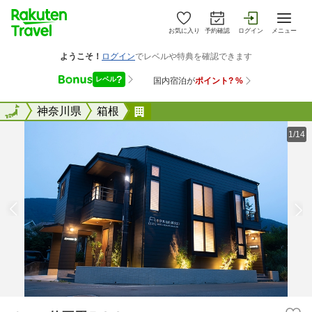
お気に入り
予約確認
ログイン
メニュー
全国
全国
神奈川県
箱根
ホテル仙石原５３３
1/14