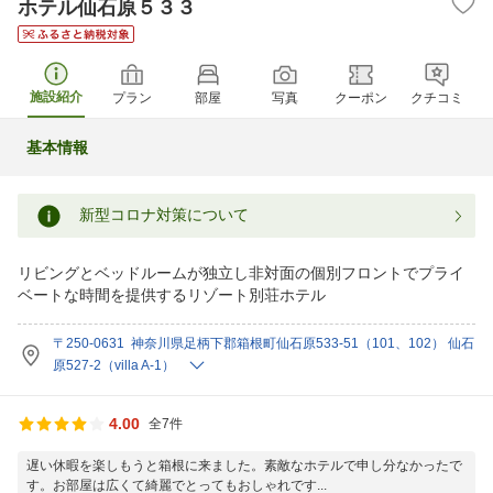
ホテル仙石原５３３
施設紹介
プラン
部屋
写真
クーポン
クチコミ
基本情報
新型コロナ対策について
リビングとベッドルームが独立し非対面の個別フロントでプライ
ベートな時間を提供するリゾート別荘ホテル
〒250-0631 神奈川県足柄下郡箱根町仙石原533-51（101、102） 仙石
原527-2（villa A-1）
4.00
全7件
遅い休暇を楽しもうと箱根に来ました。素敵なホテルで申し分なかったで
す。お部屋は広くて綺麗でとってもおしゃれです...