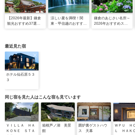
【2026年最新】鎌倉
涼しい夏を満喫！関
鎌倉のあじさい名所～
観光おすすめ37選！
東・甲信越のおすすめ
2026年おすすめスポ
運気UP！グルメや絶
避暑地14選
ット16選～
景スポット、ロケ地も
最近見た宿
ホテル仙石原５３
３
同じ宿を見た人はこんな宿も見ています
ＶＩＬＬＡ ＨＡ
箱根芦ノ湖 美景
囲炉裏ゲストハウ
ＷＰＵ Ｈ
ＫＯＮＥ ＳＴＡ
館
ス 天幕
Ｌ ＨＡＫ