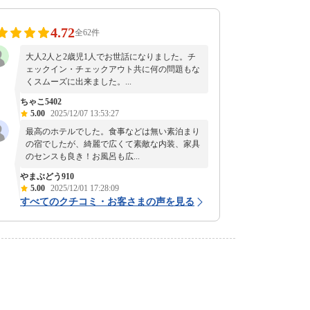
4.72
全62件
大人2人と2歳児1人でお世話になりました。チ
ェックイン・チェックアウト共に何の問題もな
くスムーズに出来ました。...
ちゃこ5402
5.00
2025/12/07 13:53:27
最高のホテルでした。食事などは無い素泊まり
の宿でしたが、綺麗で広くて素敵な内装、家具
のセンスも良き！お風呂も広...
やまぶどう910
5.00
2025/12/01 17:28:09
すべてのクチコミ・お客さまの声を見る