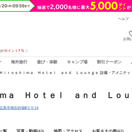
ヘルプ
お気
ー
海外旅行
遊び・体験
キャンプ場
割引クーポン
Ｈｉｒｏｓｈｉｍａ Ｈｏｔｅｌ ａｎｄ Ｌｏｕｎｇｅ 設備・アメニティ
ｍａ Ｈｏｔｅｌ ａｎｄ Ｌｏｕ
県広島市南区的場町1-5-14
一覧
写真・動画(63)
地図・アクセス
お客さまの声(
62
)