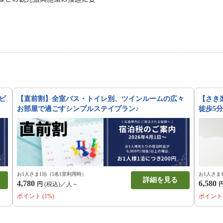
年4月1日から宿泊税の課税を開始
ず、2026年4月1日以降のご宿
ととなりますので何卒、ご理解、
いたします。【税率】1人1泊あた
上の場合につき1人1泊200円【お
にフロントにて徴収いたします。
ビ
【直前割】全室バス・トイレ別、ツインルームの広々
【さき
お部屋で過ごすシンプルステイプラン♪
徒歩5
お1人さま1泊（5名1室利用時）
お1人さま
詳細を見る
4,780
6,580
円
(税込)／人～
ポイント (1%)
ポイント 