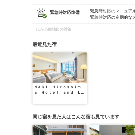
緊急時対応のマニュア
緊急時対応準備
緊急時対応の定期的な
ほか当館独自の対策
最近見た宿
ＮＡＧＩ Ｈｉｒｏｓｈｉｍ
ａ Ｈｏｔｅｌ ａｎｄ Ｌｏ
ｕｎｇｅ
同じ宿を見た人はこんな宿も見ています