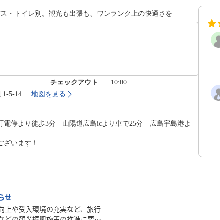
バス・トイレ別。観光も出張も、ワンランク上の快適さを
）
チェックアウト
10:00
-5-14
地図を見る
電停より徒歩3分 山陽道広島icより車で25分 広島宇島港よ
ございます！
らせ
向上や受入環境の充実など、旅行
などの観光振興施策の推進に要す