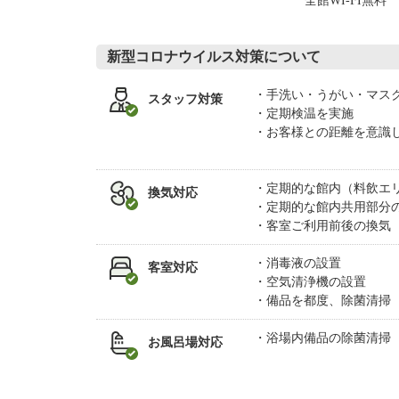
全館WI-FI無料
新型コロナウイルス対策について
手洗い・うがい・マス
スタッフ対策
定期検温を実施
お客様との距離を意識
定期的な館内（料飲エ
換気対応
定期的な館内共用部分
客室ご利用前後の換気
消毒液の設置
客室対応
空気清浄機の設置
備品を都度、除菌清掃
浴場内備品の除菌清掃
お風呂場対応