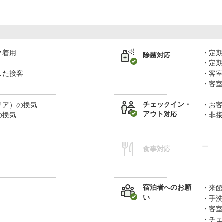
ク着用
定
除菌対応
定
した接客
客
客
チェックイン・
リア）の換気
お
アウト対応
の換気
非
ー
食事対応
宿泊者へのお願
来
い
手
客
チ