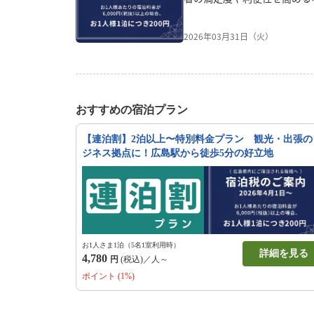
る費用に充てるため、2026
いたします。ご予約日に関わら
2026年03月31日（火）
泊分から、ご負担いただくこ
ご了承の程、よろしくお願い
りの宿泊金額が税抜6000円以
支払い方法】チェックイン時
おすすめの宿泊プラン
【連泊割】2泊以上〜特別料金プラン 観光・出張の
ジネス拠点に！広島駅から徒歩5分の好立地
お1人さま1泊（5名1室利用時）
詳細を見る
4,780
円
(税込)／人～
ポイント (1%)