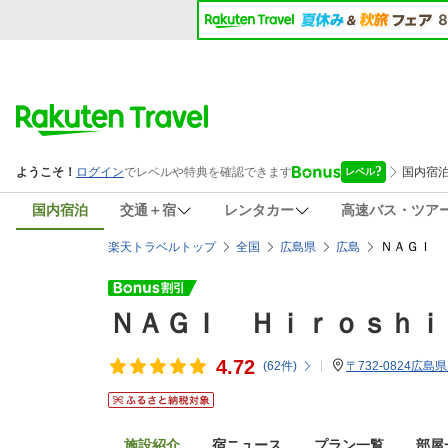
国内宿泊
交通＋宿
レンタカー
高速バス・ツア
ＮＡＧＩ 
楽天トラベルトップ
全国
広島県
広島
ＮＡＧＩ Ｈｉｒｏｓｈｉ
4.72
(
62
件)
〒732-0824広島
施設紹介
宿ニュース
プラン一覧
部屋