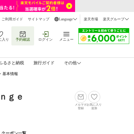
ご利用ガイド
サイトマップ
Language
楽天市場
楽天グループ
に入り
予約確認
ログイン
メニュー
ふるさと納税
旅行ガイド
その他
・基本情報
ｎｇｅ
メルマガ
お気に入り
登録
追加
クーポン一覧