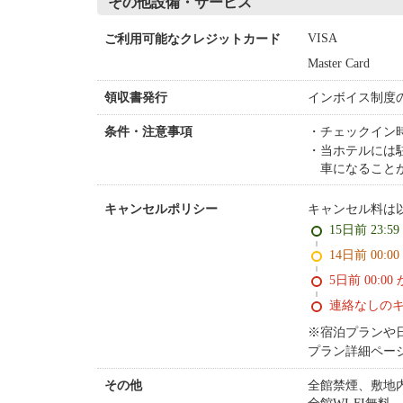
その他設備・サービス
VISA
ご利用可能なクレジットカード
Master Card
インボイス制度
領収書発行
チェックイン
条件・注意事項
当ホテルには
車になること
キャンセル料は
キャンセルポリシー
15日前 23:5
14日前 0
5日前 0
連絡なしの
※宿泊プランや
プラン詳細ペー
全館禁煙、敷地
その他