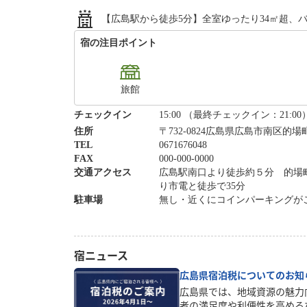
【広島駅から徒歩5分】全室ゆったり34㎡超、
宿の注目ポイント
旅館
チェックイン
15:00 （最終チェックイン：21:00
住所
〒732-0824広島県広島市南区的場町1
TEL
0671676048
FAX
000-000-0000
交通アクセス
広島駅南口より徒歩約５分 的場町
り市電と徒歩で35分
駐車場
無し・近くにコインパーキングが
宿ニュース
広島県宿泊税についてのお知
広島県では、地域資源の魅力
者の満足度や利便性を高める