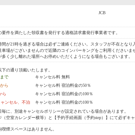
JCB
の要件を満たした領収書を発行する適格請求書発行事業者です。
時間が21時を過ぎる場合は必ずご連絡ください。スタッフが不在となり
駐車場がございませんので近隣のコインパーキングをご利用くださいま
が多く少し離れた場所へお停めいただくようになる場合もございます。
以下の通り頂戴いたします。
9 まで
キャンセル料 無料
0:00 から
キャンセル料 宿泊料金の50％
0:00 から
キャンセル料 宿泊料金の100％
キャンセル、不泊
キャンセル料 宿泊料金の100％
日毎に、別途キャンセルポリシーが設定されている場合があります。
ジ（空室カレンダー横等）と【予約手続画面（予約step）】にて必ずキ
内喫煙スペースはありません。