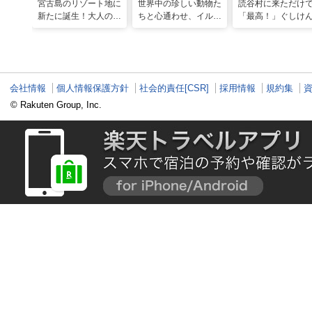
宮古島のリゾート地に
世界中の珍しい動物た
読谷村に来ただけ
新たに誕生！大人の特
ちと心通わせ、イルカ
「最高！」ぐしけ
別ステイをかなえる
と一緒に泳ぐ夢の体験
ん、馬に乗って日
「アラマンダ スプレ
「間近でふれ合える！
にうっとり。沖縄
ンディド」
推しアニマル！！」
れ名所を全力で満
てきた
会社情報
個人情報保護方針
社会的責任[CSR]
採用情報
規約集
© Rakuten Group, Inc.