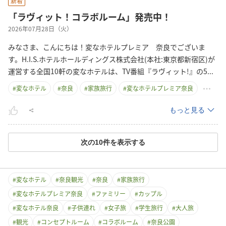
新着
「ラヴィット！コラボルーム」発売中！
2026年07月28日（火）
みなさま、こんにちは！変なホテルプレミア 奈良でございま
す。H.I.S.ホテルホールディングス株式会社(本社:東京都新宿区)が
運営する全国10軒の変なホテルは、TV番組『ラヴィット!』の
5
...
#
変なホテル
#
奈良
#
家族旅行
#
変なホテルプレミア奈良
もっと見る
次の
10
件を表示する
#
変なホテル
#
奈良観光
#
奈良
#
家族旅行
#
変なホテルプレミア奈良
#
ファミリー
#
カップル
#
変なホテル奈良
#
子供連れ
#
女子旅
#
学生旅行
#
大人旅
#
観光
#
コンセプトルーム
#
コラボルーム
#
奈良公園