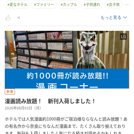
#
変なホテル
#
ファミリー
#
カップル
#
子供連れ
#
女子旅
もっと見る
1
/
1
新着
漫画読み放題！ 新刊入荷しました！
2026年08月03日（月）
ホテルでは人気漫画約1000冊がご宿泊様ならなんと読み放題！あ
の有名作から奈良にちなんだ漫画まで、たくさん取り揃えており
ます。新刊も入荷しました！気になる続きが読めるかもしれ
ま
...