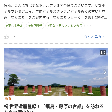
皆様、こんにちは変なホテルプレミア奈良でございます。変なホ
テルプレミア奈良、主催ホテルスタッフがホテル近くの古い町並
み「ならまち」をご案内する「ならまちうぉーく」を8月に開
催
...
#
変なホテル
#
奈良観光
#
変なホテルプレミア奈良
もっと見る
1
/
2
新着
祝 世界遺産登録！「飛鳥・藤原の宮都」を訪ねる