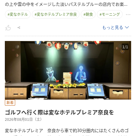
の上や雲の中をイメージした淡いパステルブルーの店内でお
楽
...
#
変なホテル
#
変なホテルプレミア奈良
#
朝食
#
モーニング
もっと見る
1
/
1
新着
ゴルフへ行く際は変なホテルプレミア奈良を
2026年08月01日（土）
変なホテルプレミア 奈良から車で約30分圏内にはたくさんのゴ