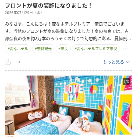
フロントが夏の装飾になりました！
2026年07月29日（水）
みなさま、こんにちは！変なホテルプレミア 奈良でございま
す。当館のフロントが夏の装飾になりました！夏の奈良では、古
都奈良の夜を約2万本のろうそくの灯りで幻想的に彩る、夏恒
例
...
#
変なホテル
#
奈良観光
#
奈良
#
変なホテルプレミア奈良
もっと見る
1
/
3