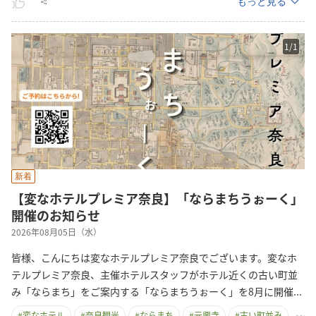
もっと見る
1
/
1
新着
【変なホテルプレミア奈良】「ならまちうぉーく」
開催のお知らせ
2026年08月05日（水）
皆様、こんにちは変なホテルプレミア奈良でございます。変なホ
テルプレミア奈良、主催ホテルスタッフがホテル近くの古い町並
み「ならまち」をご案内する「ならまちうぉーく」を8月に開
催
...
#
変なホテル
#
奈良観光
#
ならまち
#
元興寺
#
古い町並み