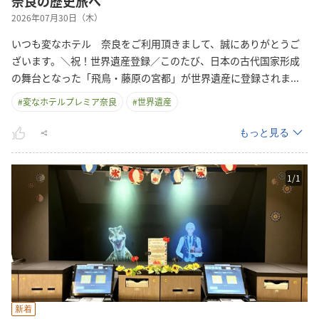
奈良の歴史旅へ
2026年07月30日（木）
いつも変なホテル 奈良をご利用頂きまして、誠にありがとうご
ざいます。＼祝！世界遺産登録／このたび、日本の古代国家形成
の舞台となった「飛鳥・藤原の宮都」が世界遺産に登録され
ま
...
#
変なホテルプレミア奈良
#
世界遺産
もっと見る
1
/
1
新着