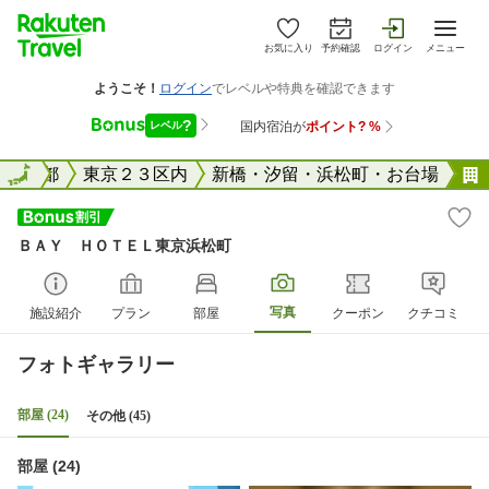
お気に入り
予約確認
ログイン
メニュー
国
東京都
全国
東京２３区内
新橋・汐留・浜松町・お台場
ＢＡＹ ＨＯＴＥＬ東京浜松町
写真
施設紹介
プラン
部屋
クーポン
クチコミ
フォトギャラリー
部屋 (24)
その他 (45)
部屋 (24)