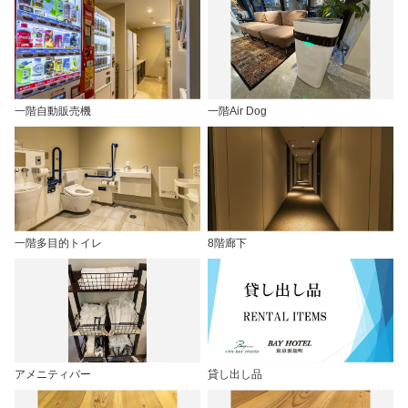
一階自動販売機
一階Air Dog
一階多目的トイレ
8階廊下
アメニティバー
貸し出し品