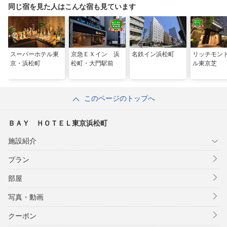
同じ宿を見た人はこんな宿も見ています
スーパーホテル東
京急ＥＸイン 浜
名鉄イン浜松町
リッチモン
京・浜松町
松町・大門駅前
ル東京芝
このページのトップへ
ＢＡＹ ＨＯＴＥＬ東京浜松町
施設紹介
プラン
部屋
写真・動画
クーポン