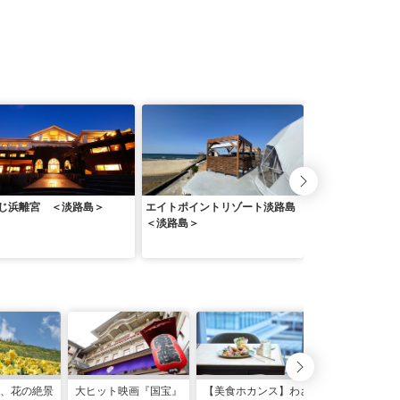
じ浜離宮 ＜淡路島＞
エイトポイントリゾート淡路島
亀の井ホテル 淡
＜淡路島＞
、花の絶景
大ヒット映画『国宝』
【美食ホカンス】わざ
【日帰りホカ