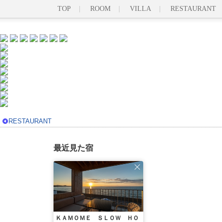
TOP
ROOM
VILLA
RESTAURANT
RESTAURANT
最近見た宿
ＫＡＭＯＭＥ ＳＬＯＷ ＨＯ