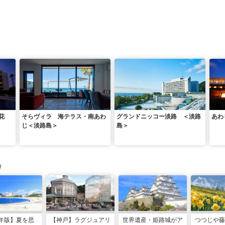
島花
そらヴィラ 海テラス・南あわ
グランドニッコー淡路 ＜淡路
あわ
じ＜淡路島＞
島＞
け
6年版】夏を思
【神戸】ラグジュアリ
世界遺産・姫路城がア
つつじや藤