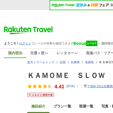
国内宿泊
交通＋宿
レンタカー
高速バス・ツア
ＫＡＭＯ
楽天トラベルトップ
全国
兵庫県
淡路島
ＫＡＭＯＭＥ ＳＬＯＷ 
4.41
(
87
件)
〒656-1511兵
施設紹介
プラン一覧
部屋一覧
写真・動