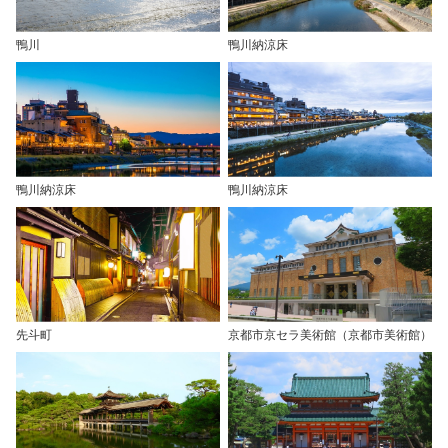
鴨川
鴨川納涼床
鴨川納涼床
鴨川納涼床
先斗町
京都市京セラ美術館（京都市美術館）