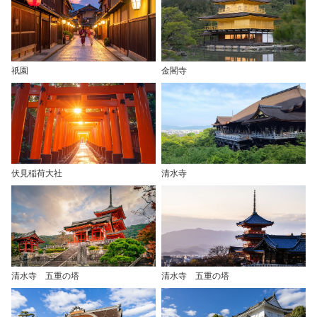
祇園
金閣寺
伏見稲荷大社
清水寺
清水寺 五重の塔
清水寺 五重の塔