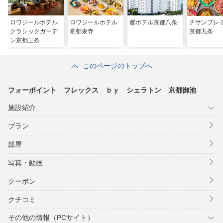
ロワジールホテル
ロワジールホテル
都ホテル京都八条
チサンプレ
クラシックガーデ
京都東寺
京都九条
ン京都三条
このページのトップへ
フォーポイント フレックス ｂｙ シェラトン 京都御池
施設紹介
プラン
部屋
写真・動画
クーポン
クチコミ
その他の情報（PCサイト）