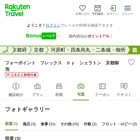
お気に入り
予約確認
ログイン
メニュー
全国
全国
京都府
京都
河原町・四条烏丸・二条城・御所
フォーポイント フレックス ｂｙ シェラトン 京都御
池
写真
施設紹介
プラン
部屋
クーポン
クチコミ
フォトギャラリー
部屋 (3)
風呂 (3)
食事 (11)
その他 (35)
外観 (2)
フロント・ロビー (3)
部屋 (3)