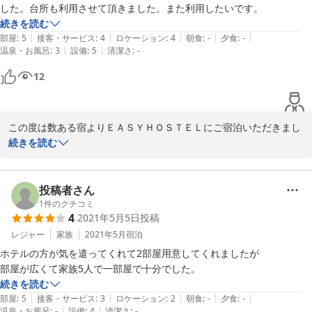
した。台所も利用させて頂きました。また利用したいです。
続きを読む
|
|
|
|
|
部屋
:
5
接客・サービス
:
4
ロケーション
:
4
朝食
:
-
夕食
:
-
|
|
温泉・お風呂
:
3
設備
:
5
清潔さ
:
-
12
この度は数ある宿よりＥＡＳＹＨＯＳＴＥＬにご宿泊いただきまし
て誠にありがとうございます。

続きを読む
また、「また利用したい」との嬉しいお言葉もありがとうございま
す。

投稿者さん
ご満足な様子がお伺いできまして安心いたしました。

1
件のクチコミ
4
2021年5月5日
投稿
これからもお客様のお言葉を励みに、より良いサービスをご提供で
きます様、スタッフ一同より一層精進して参ります。

レジャー
家族
2021年5月
宿泊
ぜひ機会がございましたら、お客様のまたのご来館をスタッフ一同
ホテルの方が気を遣ってくれて2部屋用意してくれましたが

心よりお待ちしております。

続きを読む
ＥＡＳＹＨＯＳＴＥＬ
|
|
|
|
|
部屋
:
5
接客・サービス
:
3
ロケーション
:
2
朝食
:
-
夕食
:
-
|
|
温泉・お風呂
:
-
設備
:
4
清潔さ
:
-