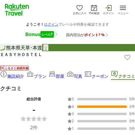
お気に入り
予約確認
ログイン
メニュー
熊本県
天草･本渡
ＥＡＳＹＨＯＳＴＥＬ
ふるさと納税対象
施設紹介
プラン
部屋
写真
クーポン
クチコミ
クチコミ
総合評価
5
0
件
-
4
2
件
3
0
件
2
0
件
2
件
1
0
件