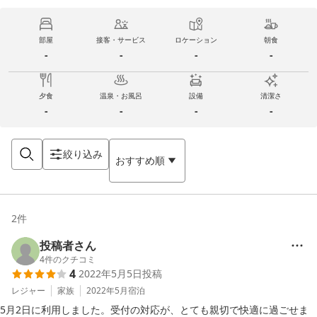
部屋
接客・サービス
ロケーション
朝食
-
-
-
-
夕食
温泉・お風呂
設備
清潔さ
-
-
-
-
絞り込み
おすすめ順
2
件
投稿者さん
4
件のクチコミ
4
2022年5月5日
投稿
レジャー
家族
2022年5月
宿泊
5月2日に利用しました。受付の対応が、とても親切で快適に過ごせま