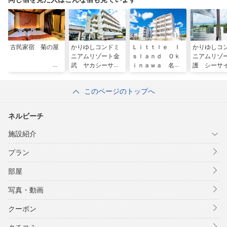
古民家宿 菊の屋
かりゆしコンドミ
Ｌｉｔｔｌｅ Ｉ
かりゆしコ
ニアムリゾート金
ｓｌａｎｄ Ｏｋ
ニアムリゾ
武 ヤカシーサイ
ｉｎａｗａ 名護
護 シーサ
ド
ウス
このページのトップへ
ネルビーチ
施設紹介
プラン
部屋
写真・動画
クーポン