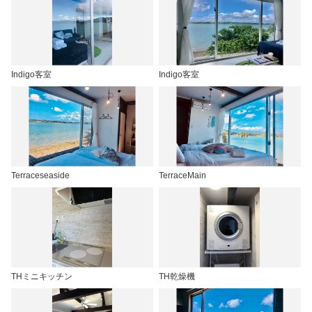
Indigo客室
Indigo客室
Terraceseaside
TerraceMain
THミニキッチン
TH乾燥機