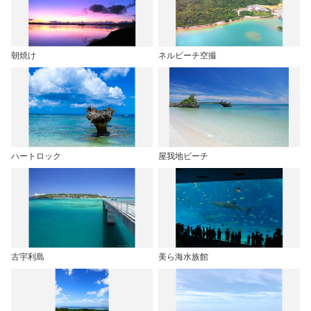
朝焼け
ネルビーチ空撮
ハートロック
屋我地ビーチ
古宇利島
美ら海水族館