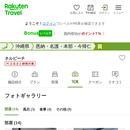
お気に入り
予約確認
ログイン
メニュー
全国
全国
沖縄県
恩納・名護・本部・今帰仁
ネルビーチ
ネルビーチ
写真
施設紹介
プラン
部屋
クーポン
クチコミ
フォトギャラリー
部屋 (14)
風呂 (3)
食事 (4)
その他 (9)
部屋 (14)