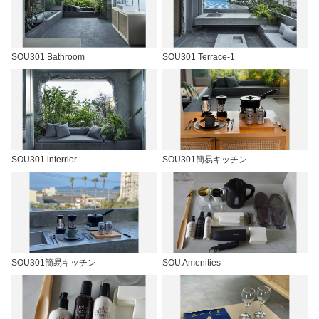
SOU301 Bathroom
SOU301 Terrace-1
SOU301 interrior
SOU301簡易キッチン
SOU301簡易キッチン
SOU Amenities