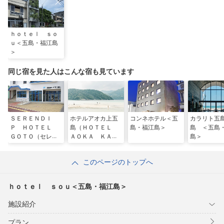
ｈｏｔｅｌ ｓｏ
ｕ＜五島・福江島
＞
同じ宿を見た人はこんな宿も見ています
ＳＥＲＥＮＤＩ
ホテルアオカ上五
コンネホテル＜五
カラリト五
Ｐ ＨＯＴＥＬ
島（ＨＯＴＥＬ
島・福江島＞
島 ＜五島
ＧＯＴＯ（セレン
ＡＯＫＡ ＫＡＭ
島＞
ディップ ホテ
ＩＧＯＴＯ）＜五
ル ゴトー）＜五
島・中通島＞
このページのトップへ
島・福江島＞
ｈｏｔｅｌ ｓｏｕ＜五島・福江島＞
施設紹介
プラン