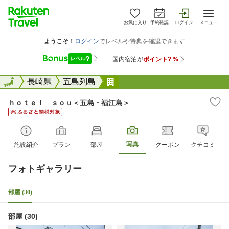
お気に入り
予約確認
ログイン
メニュー
全国
全国
長崎県
五島列島
ｈｏｔｅｌ ｓｏｕ＜五島・
ｈｏｔｅｌ ｓｏｕ＜五島・福江島＞
写真
施設紹介
プラン
部屋
クーポン
クチコミ
フォトギャラリー
部屋 (30)
部屋 (30)