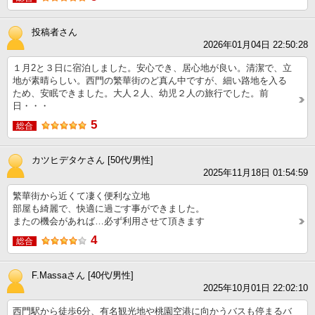
投稿者さん
2026年01月04日 22:50:28
１月2と３日に宿泊しました。安心でき、居心地が良い。清潔で、立
地が素晴らしい。西門の繁華街のど真ん中ですが、細い路地を入る
ため、安眠できました。大人２人、幼児２人の旅行でした。前
日・・・
5
総合
カツヒデタケさん [50代/男性]
2025年11月18日 01:54:59
繁華街から近くて凄く便利な立地
部屋も綺麗で、快適に過ごす事ができました。
またの機会があれば…必ず利用させて頂きます
4
総合
F.Massaさん [40代/男性]
2025年10月01日 22:02:10
西門駅から徒歩6分、有名観光地や桃園空港に向かうバスも停まるバ