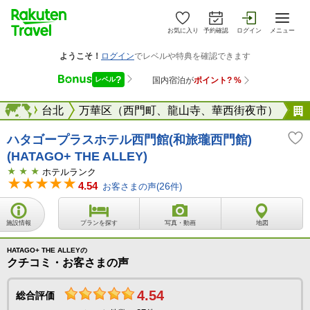
お気に入り
予約確認
ログイン
メニュー
台湾
海外
台北
万華区（西門町、龍山寺、華西街夜市）
ハタゴープラスホテル西門館(和旅瓏西門館)
(HATAGO+ THE ALLEY)
ホテルランク
4.54
お客さまの声(
26
件)
施設情報
プランを探す
写真・動画
地図
HATAGO+ THE ALLEYの
クチコミ・お客さまの声
4.54
総合評価