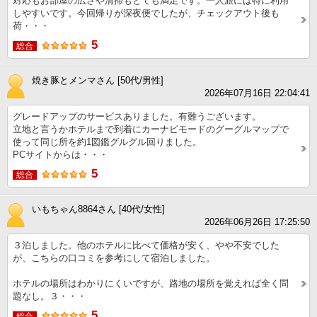
対応もお部屋の広さや清掃もとても満足です。一人旅には特に利用
しやすいです。今回帰りが深夜便でしたが、チェックアウト後も
荷・・・
5
総合
焼き豚とメンマさん [50代/男性]
2026年07月16日 22:04:41
グレードアップのサービスありました。有難うございます。
立地と言うかホテルまで到着にカーナビモードのグーグルマップで
使って同じ所を約1図鑑グルグル回りました。
PCサイトからは・・・
5
総合
いもちゃん8864さん [40代/女性]
2026年06月26日 17:25:50
３泊しました。他のホテルに比べて価格が安く、やや不安でした
が、こちらの口コミを参考にして宿泊しました。
ホテルの場所はわかりにくいですが、路地の場所を覚えれば全く問
題なし。３・・・
5
総合