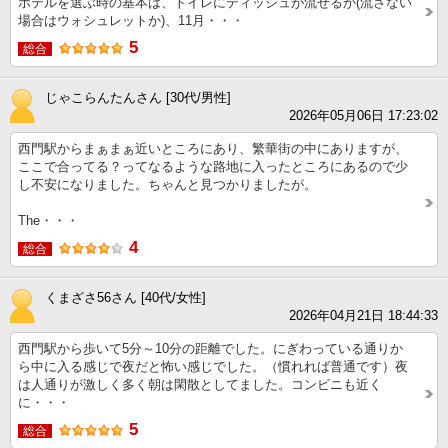
ホテルを選ぶ時の基本は、トイレにティッシュが流せるか(流さない
場合はウォシュレットか)、11月・・・
5
総合
じゃこらんたんさん [30代/男性]
2026年05月06日 17:23:02
西門駅からまぁまぁ近いところにあり、繁華街の中にありますが、
ここで合ってる？ってなるような路地に入ったところにあるので少
し不安になりました。ちゃんと見つかりましたが。
The・・・
4
総合
くまざさ56さん [40代/女性]
2026年04月21日 18:44:33
西門駅から歩いて5分～10分の距離でした。にぎわっている通りか
ら中に入る感じで夜だと怖い感じでした。（慣れれば普通です）夜
は人通りが激しく多く朝は閑散としてました。コンビニも近く
に・・・
5
総合