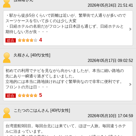
2026年05月24日 21:51:41
・駅から徒歩5分くらいで距離は近いが、繁華街で人通りが多いので
スーツケースを引いて歩くのは少し大変
・日経ホテルの名前だがフロントは日本語も通じず、日経ホテルと
期待しない方が良・・・
4
総合
久桜さん [40代/女性]
2026年05月17日 09:02:52
初めての利用でナビを見ながら向かいましたが、本当に細い路地の
先にあり一瞬通り過ぎてしまいました。
立地的には本当に路地抜ければすぐ繁華街なので非常に便利です。
フロントの方は日・・・
5
総合
こたつのごはんさん [40代/女性]
2026年05月10日 17:04:59
台湾渡航9回目。毎回台北には来ていて、ほぼ一人旅。毎回違うホテ
ルに泊まっています。