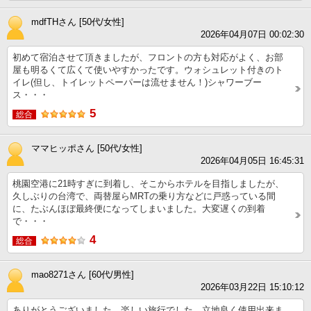
mdfTHさん [50代/女性]
2026年04月07日 00:02:30
初めて宿泊させて頂きましたが、フロントの方も対応がよく、お部
屋も明るくて広くて使いやすかったです。ウォシュレット付きのト
イレ(但し、トイレットペーパーは流せません！)シャワーブー
ス・・・
5
総合
ママヒッポさん [50代/女性]
2026年04月05日 16:45:31
桃園空港に21時すぎに到着し、そこからホテルを目指しましたが、
久しぶりの台湾で、両替屋らMRTの乗り方などに戸惑っている間
に、たぶんほぼ最終便になってしまいました。大変遅くの到着
で・・・
4
総合
mao8271さん [60代/男性]
2026年03月22日 15:10:12
ありがとうございました。楽しい旅行でした。立地良く使用出来ま