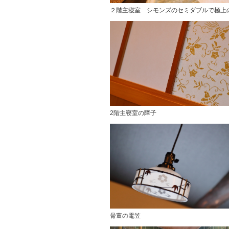
２階主寝室 シモンズのセミダブルで極上
2階主寝室の障子
骨董の電笠