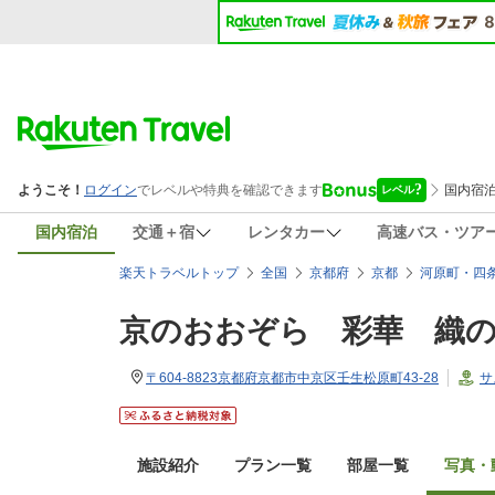
国内宿泊
交通＋宿
レンタカー
高速バス・ツア
楽天トラベルトップ
全国
京都府
京都
河原町・四
京のおおぞら 彩華 織
〒604-8823京都府京都市中京区壬生松原町43-28
サ
施設紹介
プラン一覧
部屋一覧
写真・動