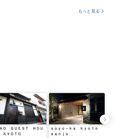
もっと見る
ＡＤ ＧＵＥＳＴ ＨＯＵ
ｓｏｙｏ－ｋａ ｋｙｏｔｏ
Ｋｙｏｔｏ ＩＴ
 ＫＹＯＴＯ
ｓａｎｊｏ
ｔｅｌ Ｍｏｎ（