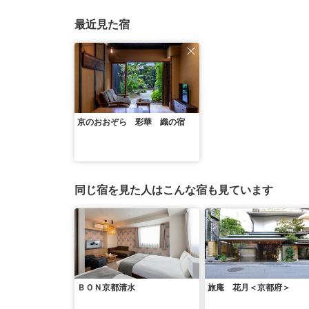
最近見た宿
京のおおぞら 彩華 織の宿
同じ宿を見た人はこんな宿も見ています
ＢＯＮ京都清水
旅庵 花月＜京都府＞