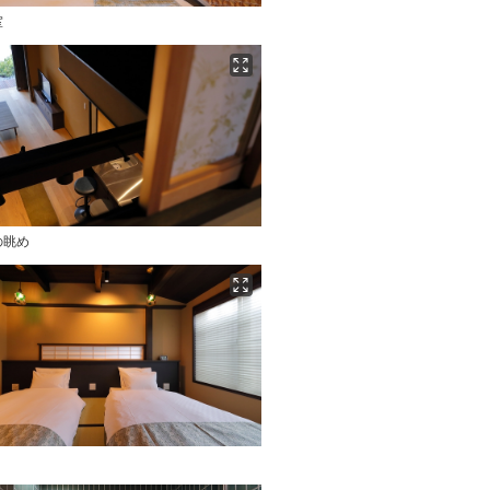
室
の眺め