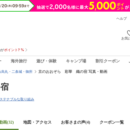
ヘルプ
お気
ー
海外旅行
遊び・体験
キャンプ場
割引クーポン
京のおおぞら 彩華 織の宿 写真・動画
条烏丸・二条城・御所
の宿
ステナブルな取り組み
画(32)
地図・アクセス
お客さまの声(
4
)
クーポン一覧