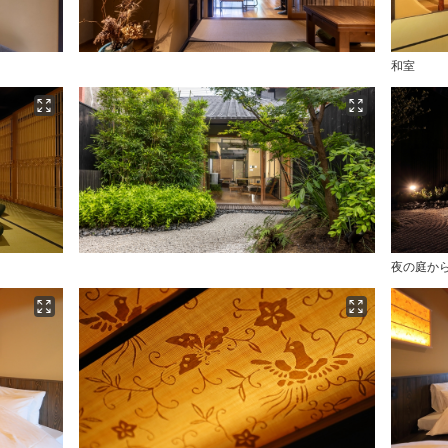
和室
夜の庭か