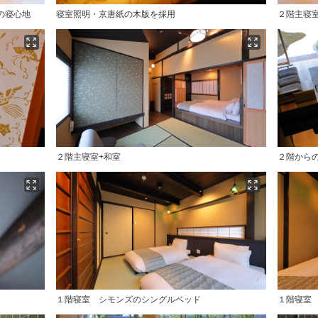
の寝心地
寝室照明・京唐紙の木版を採用
２階主寝
２階主寝室+和室
２階から
１階寝室 シモンズのシングルベッド
１階寝室