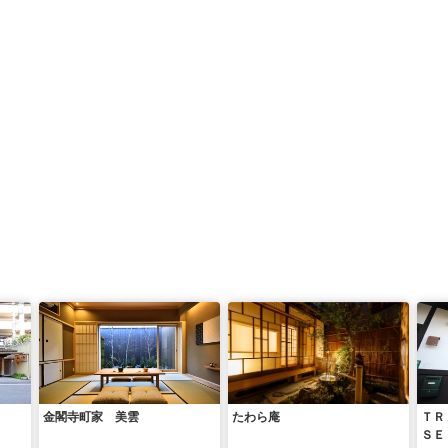
金閣寺町家 美雲
たわら庵
ＴＲ
ＳＥ