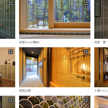
浴室からの眺め
浴室 夜
玄関土間
１階リビ