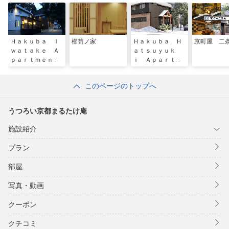
Ｈａｋｕｂａ Ｉ
櫛笥ノ家
Ｈａｋｕｂａ Ｈ
京町屋 二
ｗａｔａｋｅ Ａ
ａｔｓｕｙｕｋ
ｐａｒｔｍｅｎｔ
ｉ Ａｐａｒｔｍ
ｓ
ｅｎｔｓ
このページのトップへ
うつろい京都まるたけ庵
施設紹介
プラン
部屋
写真・動画
クーポン
クチコミ