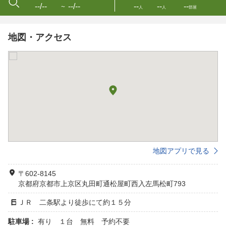
--/--
--/--
--
--
--
〜
人
人
部屋
地図・アクセス
地図アプリで見る
〒602-8145
京都府京都市上京区丸田町通松屋町西入左馬松町793
ＪＲ 二条駅より徒歩にて約１５分
駐車場 :
有り １台 無料 予約不要