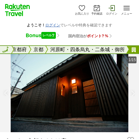
お気に入り
予約確認
ログイン
メニュー
全国
全国
京都府
京都
河原町・四条烏丸・二条城・御所
1/15