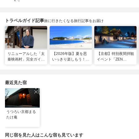
トラベルガイド記事
旅に行きたくなる旅行記事をお届け
リニューアルした「太
【2026年版】夏を思
【京都】特別夜間拝観
秦映画村」完全ガイ
いっきり楽しもう！関
イベント「ZEN
ド。イマーシブ体験
西のおすすめ海水浴
NIGHT 東福寺」が開
に"18禁”コンテンツま
場・ビーチ18選
催！ “脳をととのえ
で！
る”没入型サウンドア
ートナイトを
最近見た宿
うつろい京都まる
たけ庵
同じ宿を見た人はこんな宿も見ています