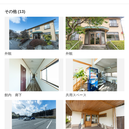
その他 (13)
外観
外観
館内 廊下
共用スペース