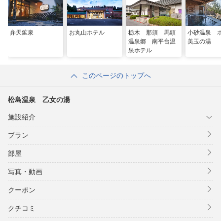
弁天鉱泉
お丸山ホテル
栃木 那須 馬頭
小砂温泉 
温泉郷 南平台温
美玉の湯
泉ホテル
このページのトップへ
松島温泉 乙女の湯
施設紹介
プラン
部屋
写真・動画
クーポン
クチコミ