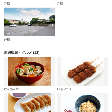
外観
外観
外観
周辺観光・グルメ (12)
けんちん汁
いもフライ