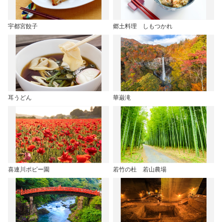
宇都宮餃子
郷土料理 しもつかれ
耳うどん
華巌滝
喜連川ポピー園
若竹の杜 若山農場