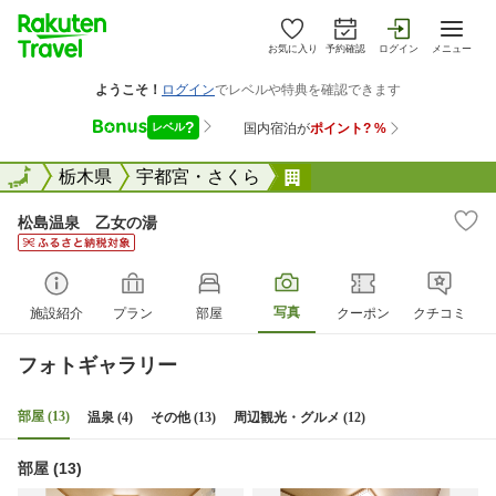
お気に入り
予約確認
ログイン
メニュー
全国
全国
栃木県
宇都宮・さくら
松島温泉 乙女の湯
松島温泉 乙女の湯
写真
施設紹介
プラン
部屋
クーポン
クチコミ
フォトギャラリー
部屋 (13)
温泉 (4)
その他 (13)
周辺観光・グルメ (12)
部屋 (13)