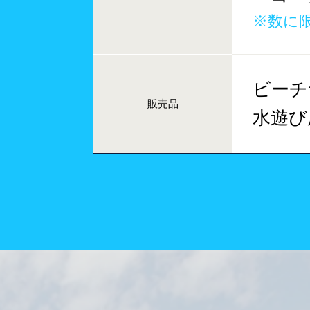
※数に
ビーチ
販売品
水遊び