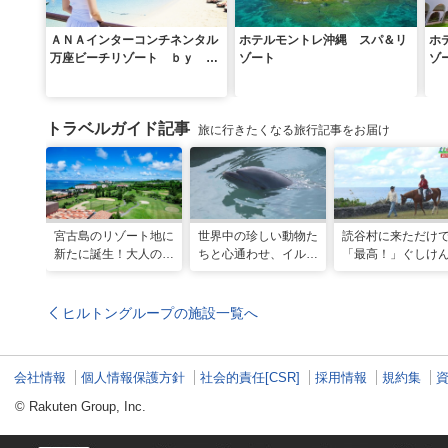
ＡＮＡインターコンチネンタル
ホテルモントレ沖縄 スパ＆リ
ホ
万座ビーチリゾート ｂｙ Ｉ
ゾート
ゾ
ＨＧ
トラベルガイド記事
旅に行きたくなる旅行記事をお届け
宮古島のリゾート地に
世界中の珍しい動物た
読谷村に来ただけ
新たに誕生！大人の特
ちと心通わせ、イルカ
「最高！」ぐしけ
別ステイをかなえる
と一緒に泳ぐ夢の体験
ん、馬に乗って日
「アラマンダ スプレ
「間近でふれ合える！
にうっとり。沖縄
ンディド」
推しアニマル！！」
れ名所を全力で満
ヒルトングループの施設一覧へ
てきた
会社情報
個人情報保護方針
社会的責任[CSR]
採用情報
規約集
© Rakuten Group, Inc.