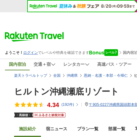
国内宿泊
交通＋宿
レンタカー
高速バス・ツアー
楽天トラベルトップ
全国
沖縄県
恩納・名護・本部・今帰仁
ヒルトン沖縄瀬底リゾート
4.34
(
192
件)
〒905-0227沖縄県国頭郡本
施設紹介
宿ニュース
プラン一覧
部屋一覧