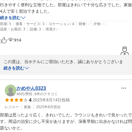
行きやすく便利な立地でした。部屋はきれいで十分な広さでした。家族
4人で安く宿泊できました。
2025-10-01
続きを読む
|
|
|
|
|
部屋
:
5
接客・サービス
:
3
ロケーション
:
4
朝食
:
-
夕食
:
-
|
|
温泉・お風呂
:
3
設備
:
3
清潔さ
:
-
914
この度は、当ホテルにご宿泊いただき、誠にありがとうございま
す。また、お忙しい中、このような温かいお言葉をお寄せいただ
続きを読む
き、スタッフ一同、大変嬉しく拝読いたしました。

部屋が清潔だったというお褒めの言葉をいただき、大変光栄でござ
かめやん0323
います。お客様に快適にお過ごしいただけたご様子を伺い、私ども
40代
/
男性
|
6
件のクチコミ
4
2025年8月14日
投稿
も大きな喜びを感じております。

レジャー
家族
2025年8月
宿泊
お客様からのこのようなお言葉が、日々の業務に取り組む上での何
部屋は思ったより広く、きれいでした。ラウンジもきれいで良かったで
よりの励みとなります。これからも、お客様に心からご満足いただ
す。周辺の治安に少し不安がありますが、深夜早朝に出歩かなければ問
けるホテルを目指し、サービスの向上に努めてまいります。

題ないかと。