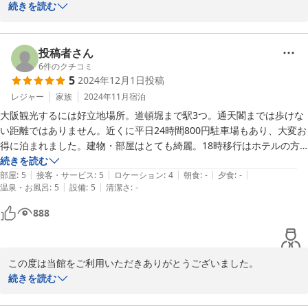
た。

続きを読む
なったのかホントにバカだと笑いが止まらなかった次第です！

嬉しいご意見もスタッフ全員の励みになります。是非またの機会が
ございましたらご利用お待ちしております。
来てくださったホテルのお姉さんはとてもいい感じで対応していただき
投稿者さん
感謝です！

2025-01-13
6
件のクチコミ
5
2024年12月1日
投稿
おばさん達には少しこうしたタイプのホテルはハードル高かったですが
レジャー
家族
2024年11月
宿泊
今度からはシステムもよくわかったので次回また大阪に行くことあった
ら改装中のホテルが完成したらそちらの方にもまた、行ってみたいと思
大阪観光するには好立地場所。道頓堀まで駅3つ。通天閣までは歩けな
います！

い距離ではありません。近くに平日24時間800円駐車場もあり、大変お
得に泊まれました。建物・部屋はとても綺麗。18時移行はホテルの方
この時のことは後から思い出し笑いを何度もしてしまってます！

はいませんが、チャックイン・チェックアウトともにスムーズで、トラ
続きを読む
|
|
|
|
|
ある意味、いい旅の思い出になりました！

ブルが無ければ快適に過ごせます。しいて言うなら、テレビがカードの
部屋
:
5
接客・サービス
:
5
ロケーション
:
4
朝食
:
-
夕食
:
-
|
|
温泉・お風呂
:
5
設備
:
5
清潔さ
:
-
（この時のホテルのお姉さんの対応が悪かったらこんな気持ちにはなれ
読み取りがうまくいっておらず、途中で何度も消えた。改善すると良い
なかったと思います）

かと思います。機会があれば、また利用したい。
888
この度は当館をご利用いただきありがとうございました。

テレビに関してご不便をおかけして申し訳ございません。そんな中
続きを読む
嬉しいコメントありがとうございます。
