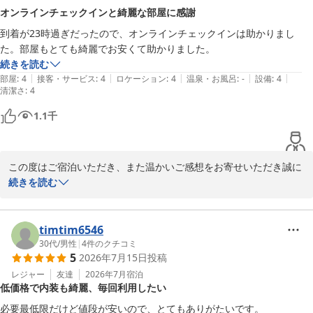
ＢＡＫＵＲＯ － ＤＯＹＡＮＥＮ ＨＯＴＥＬＳ
オンラインチェックインと綺麗な部屋に感謝
2026-07-28
到着が23時過ぎだったので、オンラインチェックインは助かりまし
た。部屋もとても綺麗でお安くて助かりました。
続きを読む
|
|
|
|
|
部屋
:
4
接客・サービス
:
4
ロケーション
:
4
温泉・お風呂
:
-
設備
:
4
清潔さ
:
4
1.1
千
この度はご宿泊いただき、また温かいご感想をお寄せいただき誠に
ありがとうございます。

続きを読む
 快適にお過ごしいただけたようで、スタッフ一同大変嬉しく拝見い
たしました。

いただいたお言葉を励みに、今後もより良いサービスの提供に努め
timtim6546
てまいります。

30代
/
男性
|
4
件のクチコミ
5
2026年7月15日
投稿
 またお近くにお越しの際は、ぜひご利用いただければ幸いです。

ご投稿いただき、誠にありがとうございました。
レジャー
友達
2026年7月
宿泊
低価格で内装も綺麗、毎回利用したい
ＢＡＫＵＲＯ － ＤＯＹＡＮＥＮ ＨＯＴＥＬＳ
必要最低限だけど値段が安いので、とてもありがたいです。
