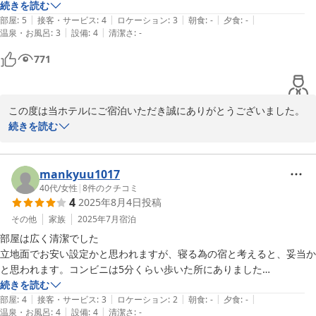
続きを読む
次回お会いできる日を、スタッフ一同心よりお待ちしております。
|
|
|
|
|
部屋
:
5
接客・サービス
:
4
ロケーション
:
3
朝食
:
-
夕食
:
-
|
|
温泉・お風呂
:
3
設備
:
4
清潔さ
:
-
2025-08-16
771
この度は当ホテルにご宿泊いただき誠にありがとうございました。
またのご利用を心よりお待ちしております。
続きを読む
2025-08-14
mankyuu1017
40代
/
女性
|
8
件のクチコミ
4
2025年8月4日
投稿
その他
家族
2025年7月
宿泊
部屋は広く清潔でした

立地面でお安い設定かと思われますが、寝る為の宿と考えると、妥当か
と思われます。コンビニは5分くらい歩いた所にありました

またこちらに来る時には利用させて頂きたいと思います
続きを読む
|
|
|
|
|
部屋
:
4
接客・サービス
:
3
ロケーション
:
2
朝食
:
-
夕食
:
-
|
|
温泉・お風呂
:
4
設備
:
4
清潔さ
:
-