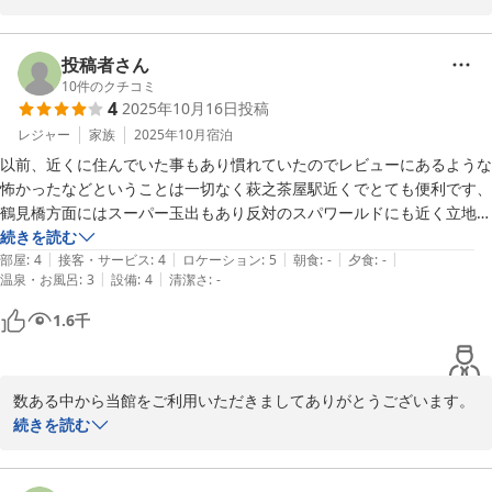
テレビの視聴方法やリアルタイム番組がご覧いただけなかった点に
つきましては、ご不便をおかけし誠に申し訳ございませんでした。
投稿者さん
いただいたご意見は今後の設備・ご案内改善の参考とさせていただ
10
件のクチコミ
4
2025年10月16日
投稿
きます。

レジャー
家族
2025年10月
宿泊
これからも、安心してお過ごしいただけるホテルを目指し、サービ
以前、近くに住んでいた事もあり慣れていたのでレビューにあるような
ス向上に努めてまいります。

怖かったなどということは一切なく萩之茶屋駅近くでとても便利です、
また新今宮にお越しの際には、ぜひ当ホテルをご利用くださいま
鶴見橋方面にはスーパー玉出もあり反対のスパワールドにも近く立地は
せ。

とても良いと思います。リーズナブルな値段ですので共用シャワー、洗
続きを読む
|
|
|
|
|
面所も致し方ない

部屋
:
4
接客・サービス
:
4
ロケーション
:
5
朝食
:
-
夕食
:
-
スタッフ一同、心よりお待ちしております。
|
|
温泉・お風呂
:
3
設備
:
4
清潔さ
:
-
と思いました。案内してくれた可愛いお姉さんも明るくとても良い接客
でした、部屋は清潔ですしYOUTUBE三昧で有意義に過ごせました、リ
ＢＡＫＵＲＯ － ＤＯＹＡＮＥＮ ＨＯＴＥＬＳ
1.6
千
ピします。
2026-01-13
数ある中から当館をご利用いただきましてありがとうございます。

また嬉しい口コミ投稿もありがとうございます。

続きを読む
このような口コミはスタッフ全員の励みになります。またの機会が
ございましたら、ご利用お待ちしております。