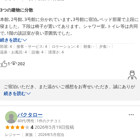
3つの建物に分散
本館､2号館､3号館に分かれています｡3号館に宿泊｡ベッド部屋で上段に
寝ました。下段は椅子が置いてあります。シャワー室､トイレ等は共同
で､1階の談話室が良い雰囲気でした。
続きを読む
|
|
|
|
|
部屋
:
4
接客・サービス
:
4
ロケーション
:
4
朝食
:
-
夕食
:
-
|
|
温泉・お風呂
:
4
設備
:
4
清潔さ
:
4
1
202
ご宿泊いただき、また温かいご感想をお寄せいただき、誠にありが
とうございます。

続きを読む
快適にお過ごしいただけたとのこと、大変嬉しく思います。お客様
からのコメントは、スタッフ一同の励みとなります。今後も、すべ
てのお客様により良い体験をご提供できるよう、努力を続けてまい
バクタロー
ります。またこの地域にお越しの際は、ぜひ当ホテルにお立ち寄り
40代
/
男性
|
1
件のクチコミ
4
2026年5月19日
投稿
ください。心よりお待ちしております。

レジャー
家族
2026年5月
宿泊