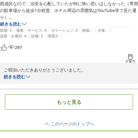
西成区なので、治安を心配していたが特に怖い思いはしなかった（専用
の駐車場から徒歩1分程度、ホテル周辺の雰囲気はYouTube等で見た通
り）

続きを読む
|
|
|
|
|
部屋は土足禁止なので、スリッパが欲しかった

部屋
:
5
接客・サービス
:
4
ロケーション
:
3
朝食
:
-
夕食
:
-
|
|
温泉・お風呂
:
4
設備
:
3
清潔さ
:
-
部屋は思っていたよりゆったりしていて、綺麗だった
297
ご宿泊いただきありがとうございました。

またお口コミ投稿もありがとうございます。

続きを読む
ご意見を参考にさせていただきます。

またの機会がございましたらご利用お待ちしております。
2024-06-23
もっと見る
このページのトップへ