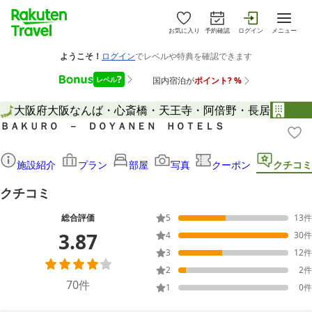
お気に入り
予約確認
ログイン
メニュー
大阪府
大阪
なんば・心斎橋・天王寺・阿倍野・長居
ＢＡＫＵＲＯ － ＤＯＹＡＮＥＮ ＨＯＴＥＬＳ
施設紹介
プラン
部屋
写真
クーポン
クチコミ
クチコミ
総合評価
5
13
件
3.87
4
30
件
3
12
件
2
2
件
70
件
1
0
件