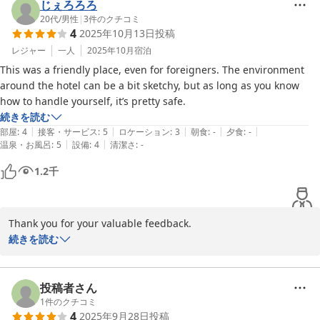
じぇろろろ
2025-11-10
20代
/
男性
|
3
件のクチコミ
4
2025年10月13日
投稿
レジャー
一人
2025年10月
宿泊
This was a friendly place, even for foreigners. The environment 
around the hotel can be a bit sketchy, but as long as you know 
how to handle yourself, it’s pretty safe.
続きを読む
|
|
|
|
|
部屋
:
4
接客・サービス
:
5
ロケーション
:
3
朝食
:
-
夕食
:
-
|
|
温泉・お風呂
:
5
設備
:
4
清潔さ
:
-
1.2
千
Thank you for your valuable feedback.

We are very grateful for using our hotel.

続きを読む
However, we sincerely apologize for any concerns you may 
have regarding the safety of the surrounding area during your 
stay.

投稿者さん
1
件のクチコミ
4
2025年9月28日
投稿
Going forward, we will strengthen our ties with the local 