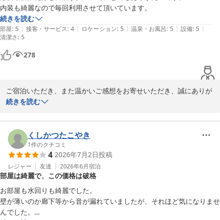
2026-06-29
内装も綺麗なので毎回利用させて頂いています。
続きを読む
|
|
|
|
|
部屋
:
5
接客・サービス
:
4
ロケーション
:
5
温泉・お風呂
:
5
設備
:
5
清潔さ
:
5
278
ご宿泊いただき、また温かいご感想をお寄せいただき、誠にありが
とうございます。

続きを読む
快適にお過ごしいただけたとのこと、大変嬉しく思います。お客様
からのコメントは、スタッフ一同の励みとなります。今後も、すべ
てのお客様により良い体験をご提供できるよう、努力を続けてまい
くしかつたこやき
ります。またこの地域にお越しの際は、ぜひ当ホテルにお立ち寄り
1
件のクチコミ
4
2026年7月2日
投稿
ください。心よりお待ちしております。素晴らしいレビューをいた
だき、重ねて感謝申し上げます。

レジャー
友達
2026年6月
宿泊
部屋は綺麗で、この価格は破格
お部屋も水回りも綺麗でした。

ＢＡＫＵＲＯ － ＤＯＹＡＮＥＮ ＨＯＴＥＬＳ
壁が薄いのか廊下等から音が漏れていましたが、それほど気になりませ
2026-07-28
んでした。
