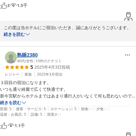
3
1.5
千
この度は当ホテルにご宿泊いただき、誠にありがとうございます。

また、ご滞在のご感想をお寄せいただき、重ねて御礼申し上げま
続きを読む
す。

外扉の鍵の開け方につきまして、分かりづらくご不便とご不安をお
熟睡2380
かけしましたこと、心よりお詫び申し上げます。いただいたご意見
40代
/
女性
|
10
件のクチコミ
5
2025年4月3日
投稿
をもとに、案内文の表現や表示方法の見直し、より分かりやすいご
案内ができるよう改善に努めてまいります。

レジャー
家族
2025年3月
宿泊
３回目の宿泊になります。

またのご来館を、スタッフ一同心よりお待ちしております。
いつも通り綺麗で広くて快適です。

新今宮駅からホテルまではあまり通行人がいなくて何も思わないのです
ＢＡＫＵＲＯ － ＤＯＹＡＮＥＮ ＨＯＴＥＬＳ
が、今回は朝早くにチェックアウトして動物園前駅に行こうとすると、
続きを読む
2026-01-13
|
|
|
|
|
おじさんたちの中をまっすぐ突き抜ける形になるので少し緊張しまし
部屋
:
5
接客・サービス
:
5
ロケーション
:
5
朝食
:
-
夕食
:
-
|
|
温泉・お風呂
:
5
設備
:
5
清潔さ
:
-
た。
1.1
千