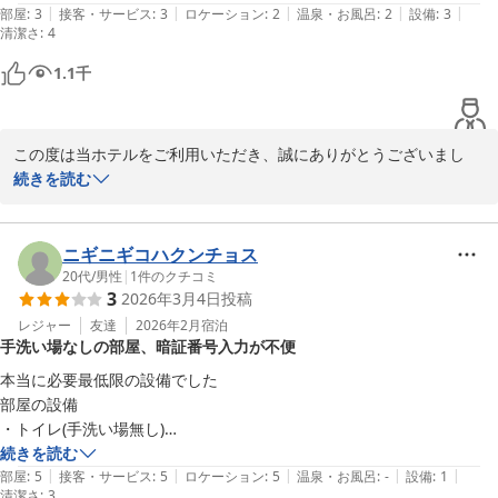
|
|
|
|
|
部屋
:
3
接客・サービス
:
3
ロケーション
:
2
温泉・お風呂
:
2
設備
:
3
清潔さ
:
4
1.1
千
この度は当ホテルをご利用いただき、誠にありがとうございまし
た。

続きを読む
また、ご滞在中に周辺の音や環境により快適にお過ごしいただけな
かった点につきまして、心よりお礼申し上げます。

周囲の音につきましては、立地や建物構造上どうしても発生してし
ニギニギコハクンチョス
まう場合がございますが、お客様に十分な安らぎをご提供できなか
20代
/
男性
|
1
件のクチコミ
3
2026年3月4日
投稿
ったことを大変心苦しく感じております。今後は、事前のご案内の
工夫や、館内環境の改善、防音対策の強化などに努めてまいりま
レジャー
友達
2026年2月
宿泊
手洗い場なしの部屋、暗証番号入力が不便
す。

この度は貴重なご意見をお寄せいただき、誠にありがとうございま
本当に必要最低限の設備でした 

した。お客様のお声を真摯に受け止め、より安心してご利用いただ
部屋の設備

けるホテルを目指し、スタッフ一同改善に努めてまいります。
・トイレ(手洗い場無し)

・冷蔵庫

続きを読む
ＢＡＫＵＲＯ － ＤＯＹＡＮＥＮ ＨＯＴＥＬＳ
|
|
|
|
|
・ベッド

部屋
:
5
接客・サービス
:
5
ロケーション
:
5
温泉・お風呂
:
-
設備
:
1
2026-06-29
清潔さ
:
3