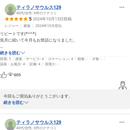
またの機会がございましたらご利用お待ちしております。
ティラノサウルス129
2024-12-05
40代
/
女性
|
6
件のクチコミ
5
2024年10月13日
投稿
レジャー
家族
2024年10月
宿泊
リピートです(*^^*)

先月に続いて今月もお世話になりました。

ホテルに入るまでは緊張しながらでしたが

続きを読む
|
|
|
|
|
今回もホテル内では快適に過ごさせていただきました。

部屋
:
5
接客・サービス
:
4
ロケーション
:
4
朝食
:
-
夕食
:
-
|
|
温泉・お風呂
:
4
設備
:
4
清潔さ
:
-
必要最低限が全て揃ってて

605
お部屋も広さがあり

毎回価格の安さに感謝です(*^^*)

今回もご宿泊ありがとうございます。

至れり尽くせりを求めてる方にはオススメ出来ませんが

またお越しいただけてスタッフ一同大変嬉しく思っております。

続きを読む
価格重視な方は大満足出来ると思います(*^^*)
お客様のこのようなお声は励みになります。

また是非ご利用お待ち申し上げております。
ティラノサウルス129
2024-10-15
40代
/
女性
|
6
件のクチコミ