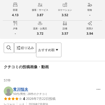
部屋
接客・サービス
ロケーション
朝食
4.13
3.87
3.52
-
夕食
温泉・お風呂
設備
清潔さ
-
3.72
3.57
3.94
絞り込み
おすすめ順
クチコミの投稿画像・動画
57
件
常川恒夫
50代
/
男性
|
28
件のクチコミ
4
2026年7月22日
投稿
レジャー
一人
2026年7月
宿泊