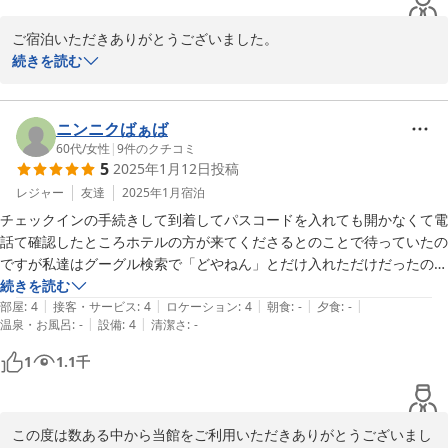
ご宿泊いただきありがとうございました。

3回もご利用いただいてくださり光栄です。今後もご満足いただけ
続きを読む
るホテル運営に努めて参ります。

またの機会がございましたらご利用お待ちしております。

お口コミ投稿ありがとうございました。
ニンニクばぁば
60代
/
女性
|
9
件のクチコミ
2025-04-09
5
2025年1月12日
投稿
レジャー
友達
2025年1月
宿泊
チェックインの手続きして到着してパスコードを入れても開かなくて電
話て確認したところホテルの方が来てくださるとのことで待っていたの
ですが私達はグーグル検索で「どやねん」とだけ入れただけだったので
違う同じ系列の改装中のホテルに来ていて折り返し電話をいただき

続きを読む
|
|
|
|
|
違うホテルに来ていた事が発覚し改めて検索し直し到着した次第です！

部屋
:
4
接客・サービス
:
4
ロケーション
:
4
朝食
:
-
夕食
:
-
|
|
温泉・お風呂
:
-
設備
:
4
清潔さ
:
-
最初、もう凄く荒れた廃墟のような感じのところで安いのでこんなのか
1
1.1
千
と思いながらもあまりにも酷いので心配していたのですが本当のところ
はとても綺麗で快適でした！

この度は数ある中から当館をご利用いただきありがとうございまし
なぜ、最初に着いたときに違うホテルだと４人もいたのに誰一人気づか