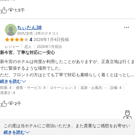
以上

1.5
千
部屋は清潔感あったと思います

部屋の中に手洗い場が無いため 部屋の外にある 手洗い場を使うんです
ちぃたん38
が

30代
/
女性
|
2
件のクチコミ
そのため 部屋に入るための暗証番号を毎回入力するのダルすぎました 
4
2026年1月4日
投稿
半ドアにするのも怖いし

レジャー
恋人
2026年1月
宿泊
ホテル利用客と鉢合わせるため ルームシェアしてる知り合いみたいな
新今宮、丁寧な対応に一安心
感覚に陥りました 嫌な人も居るかもと思ったんでコメントとして残し
ておきます

新今宮のホテルは何度か利用したことがありますが、正直立地は行くま
でに緊張するような場所でした。

ただ、フロントの方はとても丁寧で対応も素晴らしく着くとほっとしま
した。

続きを読む
|
|
|
|
|
部屋
:
4
接客・サービス
:
4
ロケーション
:
3
温泉・お風呂
:
-
設備
:
4
清潔さ
:
4
この地区のホテルで部屋にトイレがついているのは助かってよかったで
す。

2
千
テレビの見方が分からずフロントの方に聞いてみれるようになりました
が、リアルタイムの番組がみれなかったところが少し不便でした。
この度は当ホテルにご宿泊いただき、また貴重なご感想をお寄せい
ただき誠にありがとうございます。

続きを読む