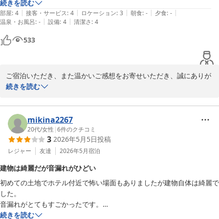
この安さは破格だと思います。
続きを読む
|
|
|
|
|
部屋
:
4
接客・サービス
:
4
ロケーション
:
3
朝食
:
-
夕食
:
-
|
|
温泉・お風呂
:
-
設備
:
4
清潔さ
:
4
533
ご宿泊いただき、また温かいご感想をお寄せいただき、誠にありが
とうございます。

続きを読む
ご滞在中に周辺の音や環境により快適にお過ごしいただけなかった
点につきまして、心よりお礼申し上げます。

周囲の音につきましては、立地や建物構造上どうしても発生してし
mikina2267
まう場合がございますが、お客様に十分な安らぎをご提供できなか
20代
/
女性
|
6
件のクチコミ
3
2026年5月5日
投稿
ったことを大変心苦しく感じております。
レジャー
友達
2026年5月
宿泊
ＢＡＫＵＲＯ － ＤＯＹＡＮＥＮ ＨＯＴＥＬＳ
建物は綺麗だが音漏れがひどい
2026-07-28
初めての土地でホテル付近で怖い場面もありましたが建物自体は綺麗で
した。

音漏れがとてもすごかったです。

通天閣までが行きやすくて便利
続きを読む