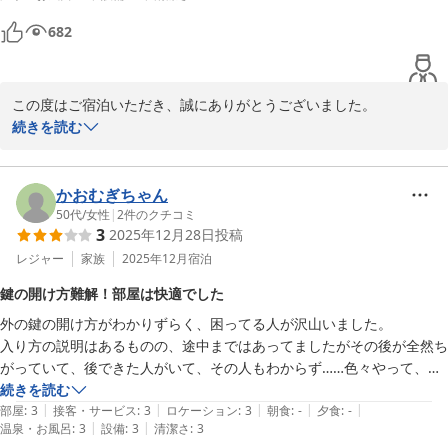
682
この度はご宿泊いただき、誠にありがとうございました。

お部屋の広さや清潔さについてご満足いただけたようで、大変嬉し
続きを読む
く存じます。

次回こちらへお越しの際にも、ぜひ当館をご利用いただけますと幸
いです。

かおむぎちゃん
またのご来館をスタッフ一同、心よりお待ち申し上げております。
50代
/
女性
|
2
件のクチコミ
3
2025年12月28日
投稿
2025-08-04
レジャー
家族
2025年12月
宿泊
鍵の開け方難解！部屋は快適でした
外の鍵の開け方がわかりずらく、困ってる人が沢山いました。

入り方の説明はあるものの、途中まではあってましたがその後が全然ち
がっていて、後できた人がいて、その人もわからず……色々やって、チ
ェックイン画面のPDFを開ダウンロードを見落としてて、気がついて開
続きを読む
|
|
|
|
|
けられました。気をつけてください！

部屋
:
3
接客・サービス
:
3
ロケーション
:
3
朝食
:
-
夕食
:
-
|
|
温泉・お風呂
:
3
設備
:
3
清潔さ
:
3
部屋は快適でした。