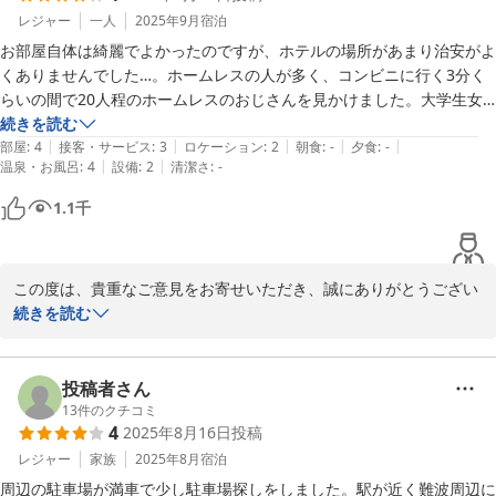
community to ensure an even safer and more secure stay for 
レジャー
一人
2025年9月
宿泊
our guests.
お部屋自体は綺麗でよかったのですが、ホテルの場所があまり治安がよ
くありませんでした…。ホームレスの人が多く、コンビニに行く3分く
2025-10-13
らいの間で20人程のホームレスのおじさんを見かけました。大学生女
子3人で行ったので怖さは免れましたが、1人や2人では来にくいね、と
続きを読む
|
|
|
|
|
話してました。
部屋
:
4
接客・サービス
:
3
ロケーション
:
2
朝食
:
-
夕食
:
-
|
|
温泉・お風呂
:
4
設備
:
2
清潔さ
:
-
1.1
千
この度は、貴重なご意見をお寄せいただき、誠にありがとうござい
ました。今回の件を真摯に受け止め、お客様に安心してご利用いた
続きを読む
だけるホテルを目指して、スタッフ一同改善に努めてまいります。

この度は当ホテルをご利用いただき、誠にありがとうございまし
た。

投稿者さん
13
件のクチコミ
4
2025年8月16日
投稿
しかしながら、ご滞在中に周辺の治安に関してご不安な思いをおか
けしてしまいましたこと、心よりお詫び申し上げます。

レジャー
家族
2025年8月
宿泊
今後は、より安心・安全にご滞在いただけるよう、地域との連携を
周辺の駐車場が満車で少し駐車場探しをしました。駅が近く難波周辺に