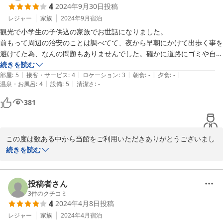
4
2024年9月30日
投稿
レジャー
家族
2024年9月
宿泊
観光で小学生の子供込の家族でお世話になりました。

前もって周辺の治安のことは調べてて、夜から早朝にかけて出歩く事を
避けてた為、なんの問題もありませんでした。確かに道路にゴミや自転
車が散乱してて、おじさん達がウロウロしてるので、外出は気をつけた
続きを読む
|
|
|
|
|
方がいいかもしれません。

部屋
:
5
接客・サービス
:
4
ロケーション
:
3
朝食
:
-
夕食
:
-
|
|
温泉・お風呂
:
4
設備
:
5
清潔さ
:
-
ホテルのお部屋は広くて綺麗ですし、快適に過ごせました。何にしても
381
駅近なのに格安なのが有難いですね。

チェックイン、チェックアウトも落ち着いてやれば、さほど難しくはあ
りませんでした。

この度は数ある中から当館をご利用いただきありがとうございまし
お値段重視の方にはおすすめです♪

た。

続きを読む
近日また大阪に行く予定なので、リピートさせていただきます(*^^*)
嬉しいご意見もスタッフ全員の励みになります。是非またの機会が
ございましたらご利用お待ちしております。
投稿者さん
2024-10-02
3
件のクチコミ
4
2024年4月8日
投稿
レジャー
家族
2024年4月
宿泊