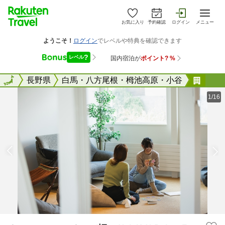
お気に入り
予約確認
ログイン
メニュー
全国
全国
長野県
白馬・八方尾根・栂池高原・小谷
Ｓｑ
1/16