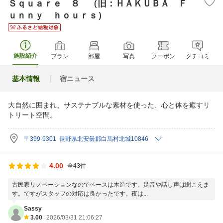
Ｓｑｕａｒｅ ８ （旧：ＨＡＫＵＢＡ Ｆ
ｕｎｎｙ ｈｏｕｒｓ）
施設紹介
プラン
部屋
写真
クーポン
クチコミ
基本情報
宿ニュース
大自然に囲まれ、サステナブルな素材を使った、心と体を癒すリ
トリート空間。
〒399-9301 長野県北安曇郡白馬村北城10846
4.00
全43件
古民家リノベーションなのでベースは木造です。足音や話し声は聞こえま
す。ですがスタッフの対応は良かったです。夜は...
Sassy
3.00
2026/03/31 21:06:27