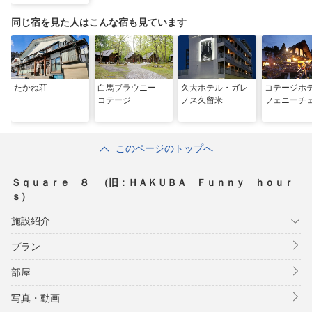
ｙ ｈｏｕｒｓ）
同じ宿を見た人はこんな宿も見ています
たかね荘
白馬ブラウニー
久大ホテル・ガレ
コテージ
コテージ
ノス久留米
フェニーチ
このページのトップへ
Ｓｑｕａｒｅ ８ （旧：ＨＡＫＵＢＡ Ｆｕｎｎｙ ｈｏｕｒ
ｓ）
施設紹介
プラン
部屋
写真・動画