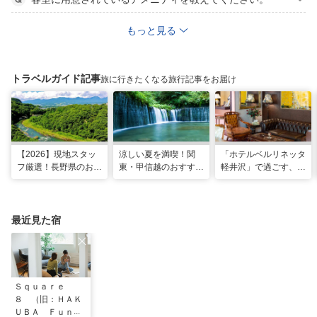
もっと見る
トラベルガイド記事
旅に行きたくなる旅行記事をお届け
【2026】現地スタッ
涼しい夏を満喫！関
「ホテルベルリネッタ
フ厳選！長野県のおす
東・甲信越のおすすめ
軽井沢」で過ごす、ア
すめ観光スポット26
避暑地14選
ンティークに包まれる
選
優雅な休日
最近見た宿
Ｓｑｕａｒｅ
８ （旧：ＨＡＫ
ＵＢＡ Ｆｕｎｎ