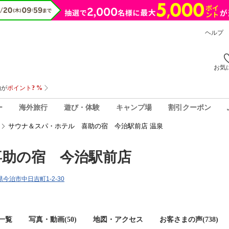
ヘルプ
お気
ー
海外旅行
遊び・体験
キャンプ場
割引クーポン
サウナ＆スパ・ホテル 喜助の宿 今治駅前店 温泉
喜助の宿 今治駅前店
媛県今治市中日吉町1-2-30
一覧
写真・動画(50)
地図・アクセス
お客さまの声(
738
)