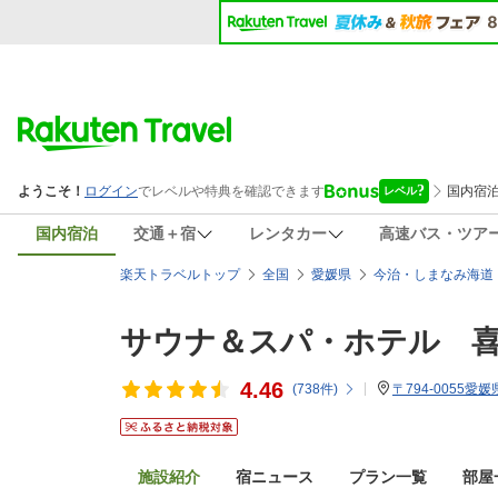
国内宿泊
交通＋宿
レンタカー
高速バス・ツア
楽天トラベルトップ
全国
愛媛県
今治・しまなみ海道
サウナ＆スパ・ホテル 
4.46
(
738
件)
〒794-0055愛
施設紹介
宿ニュース
プラン一覧
部屋