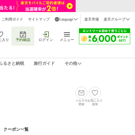
ご利用ガイド
サイトマップ
Language
楽天市場
楽天グループ
に入り
予約確認
ログイン
メニュー
ふるさと納税
旅行ガイド
その他
メルマガ
お気に入り
登録
追加
クーポン一覧