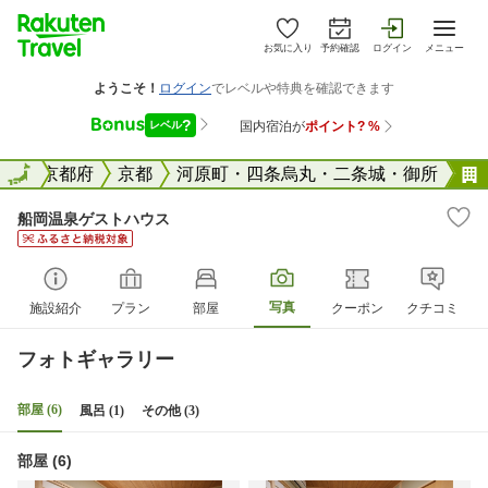
お気に入り
予約確認
ログイン
メニュー
全国
全国
京都府
京都
河原町・四条烏丸・二条城・御所
船岡温泉ゲストハウス
写真
施設紹介
プラン
部屋
クーポン
クチコミ
フォトギャラリー
部屋 (6)
風呂 (1)
その他 (3)
部屋 (6)