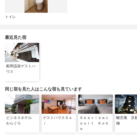
トイレ
最近見た宿
船岡温泉ゲストハ
ウス
同じ宿を見た人はこんな宿も見ています
ビジネスホテル
ゲストハウスＳａ
Ｓｅａｖｉｅｗｃ
離宮庵 京
わらぐろ
ｉ
ｏｕｒｔ Ｋｏｂ
極
ｅ