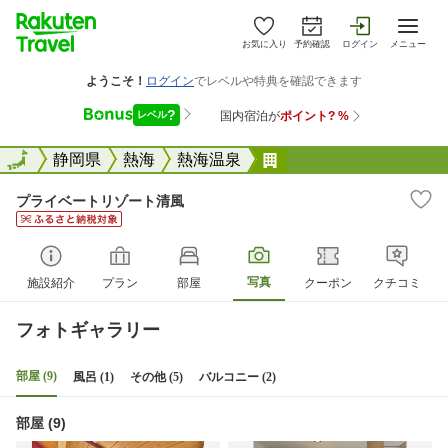
お気に入り
予約確認
ログイン
メニュー
全国
全国
静岡県
熱海
熱海温泉
プライベートリゾート
プライベートリゾート清風
写真
施設紹介
プラン
部屋
クーポン
クチコミ
フォトギャラリー
部屋 (9)
風呂 (1)
その他 (5)
バルコニー (2)
部屋 (9)