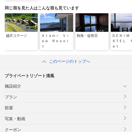
同じ宿を見た人はこんな宿も見ています
越沢コテージ
Ａｔａｍｉ Ｖｉ
熱海・徒然荘
ＤＥＮＩＭ
ｅｗ Ｒｅｓｏｒ
ＳＴＥＬ 
ｔ
ａｔ
このページのトップへ
プライベートリゾート清風
施設紹介
プラン
部屋
写真・動画
クーポン