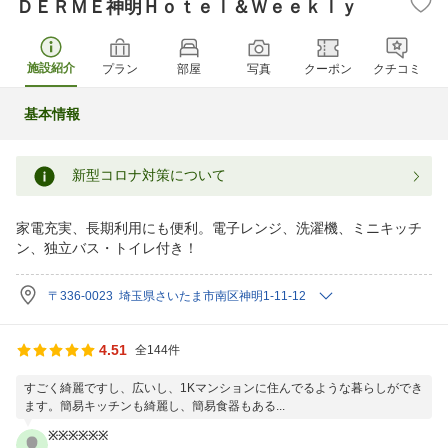
ＤＥＲＭＥ神明Ｈｏｔｅｌ＆Ｗｅｅｋｌｙ
施設紹介
プラン
部屋
写真
クーポン
クチコミ
基本情報
新型コロナ対策について
家電充実、長期利用にも便利。電子レンジ、洗濯機、ミニキッチ
ン、独立バス・トイレ付き！
〒336-0023 埼玉県さいたま市南区神明1-11-12
4.51
全144件
すごく綺麗ですし、広いし、1Kマンションに住んでるような暮らしができ
ます。簡易キッチンも綺麗し、簡易食器もある...
※※※※※※