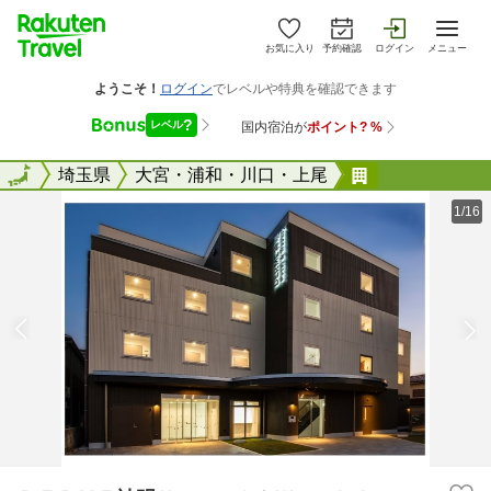
お気に入り
予約確認
ログイン
メニュー
全国
全国
埼玉県
大宮・浦和・川口・上尾
ＤＥＲＭＥ神
1/16