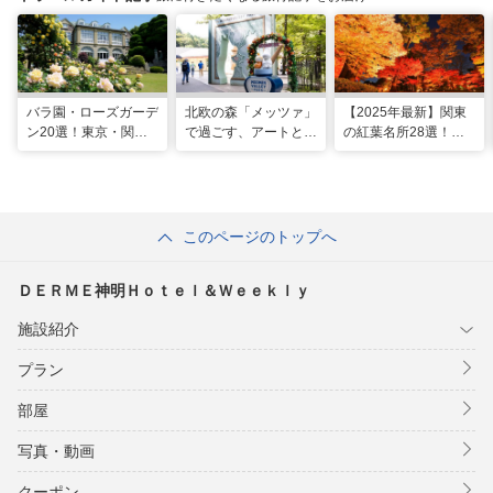
バラ園・ローズガーデ
北欧の森「メッツァ」
【2025年最新】関東
ン20選！東京・関東
で過ごす、アートとム
の紅葉名所28選！
の名所をご紹介
ーミンの物語の世界に
2025年見頃やライト
浸る湖畔の休日
アップ情報も
このページのトップへ
ＤＥＲＭＥ神明Ｈｏｔｅｌ＆Ｗｅｅｋｌｙ
施設紹介
プラン
部屋
写真・動画
クーポン