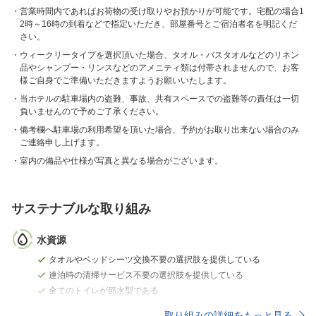
営業時間内であればお荷物の受け取りやお預かりが可能です。宅配の場合1
2時～16時の到着などで指定いただき、部屋番号とご宿泊者名を明記くだ
さい。
ウィークリータイプを選択頂いた場合、タオル・バスタオルなどのリネン
品やシャンプー・リンスなどのアメニティ類は付帯されませんので、お客
様ご自身でご準備いただきますようお願いいたします。
当ホテルの駐車場内の盗難、事故、共有スペースでの盗難等の責任は一切
負いませんので予めご了承ください。
備考欄へ駐車場の利用希望を頂いた場合、予約がお取り出来ない場合のみ
ご連絡申し上げます。
室内の備品や仕様が写真と異なる場合がございます。
サステナブルな取り組み
水資源
タオルやベッドシーツ交換不要の選択肢を提供している
連泊時の清掃サービス不要の選択肢を提供している
全てのトイレが節水型である
取り組みの詳細をもっと見る