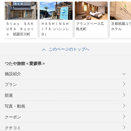
Ｓｔａｙ ＳＡＫ
ＨＡＳＨＩＮＳＨ
グランドベース広
京都祇園ユ
ＵＲＡ Ｋｙｏｔ
ＩＴＡ（ハシンシ
島光町
ホテル
ｏ 祇園宮川町
タ）
このページのトップへ
つたや旅館＜愛媛県＞
施設紹介
プラン
部屋
写真・動画
クーポン
クチコミ