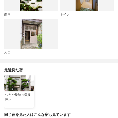
館内
トイレ
入口
最近見た宿
つたや旅館＜愛媛
県＞
同じ宿を見た人はこんな宿も見ています