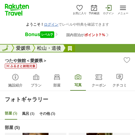
お気に入り
予約確認
ログイン
メニュー
全国
全国
愛媛県
松山・道後
つたや旅館＜愛媛県＞
つたや旅館＜愛媛県＞
写真
施設紹介
プラン
部屋
クーポン
クチコミ
フォトギャラリー
部屋 (5)
風呂 (1)
その他 (5)
部屋 (5)