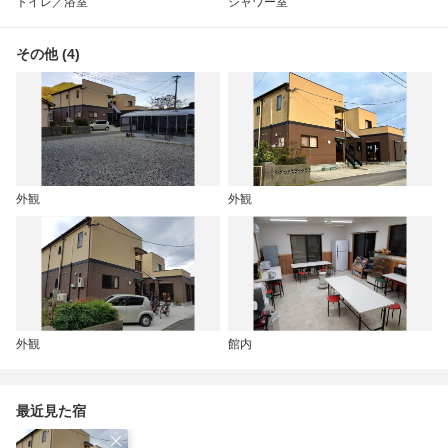
トイレ／浴室
シャワー室
その他 (4)
外観
外観
外観
館内
最近見た宿