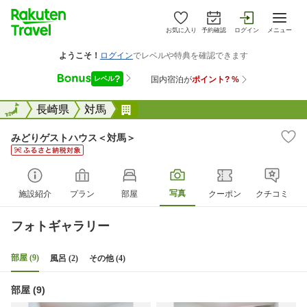
お気に入り
予約確認
ログイン
メニュー
全国
全国
長崎県
対馬
みどりゲストハウス＜対馬＞
みどりゲストハウス＜対馬＞
写真
施設紹介
プラン
部屋
クーポン
クチコミ
フォトギャラリー
部屋 (9)
風呂 (2)
その他 (4)
部屋 (9)