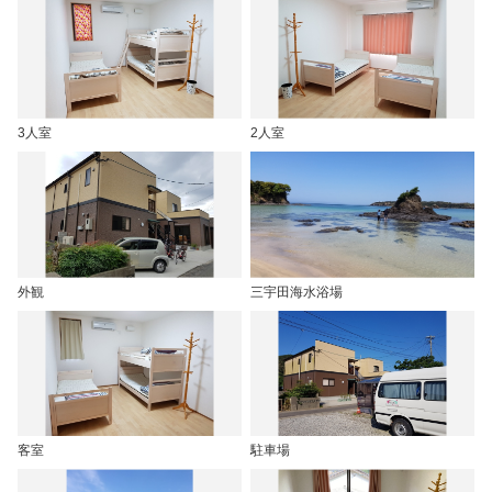
3人室
2人室
外観
三宇田海水浴場
客室
駐車場