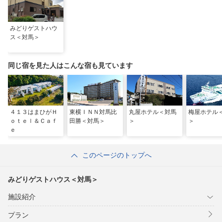
みどりゲストハウ
ス＜対馬＞
同じ宿を見た人はこんな宿も見ています
４１３はまひがＨ
東横ＩＮＮ対馬比
丸屋ホテル＜対馬
梅屋ホテル
ｏｔｅｌ＆Ｃａｆ
田勝＜対馬＞
＞
＞
ｅ
このページのトップへ
みどりゲストハウス＜対馬＞
施設紹介
プラン