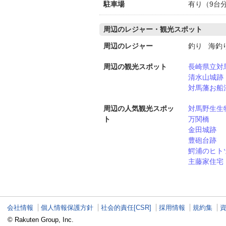
駐車場
有り（9台
周辺のレジャー・観光スポット
周辺のレジャー
釣り 海
周辺の観光スポット
長崎県立対
清水山城跡
対馬藩お船
周辺の人気観光スポッ
対馬野生生
ト
万関橋
金田城跡
豊砲台跡
鰐浦のヒト
主藤家住宅
会社情報
個人情報保護方針
社会的責任[CSR]
採用情報
規約集
© Rakuten Group, Inc.