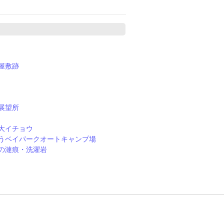
屋敷跡
展望所
大イチョウ
うベイパークオートキャンプ場
の漣痕・洗濯岩