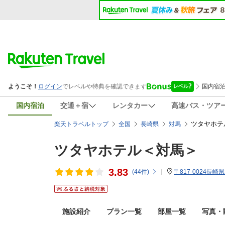
国内宿泊
交通＋宿
レンタカー
高速バス・ツア
ツタヤホテ
楽天トラベルトップ
全国
長崎県
対馬
ツタヤホテル＜対馬＞
3.83
(
44
件)
〒817-0024長
施設紹介
プラン一覧
部屋一覧
写真・動