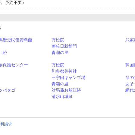
分。予約不要）
釣り
馬歴史民俗資料館
万松院
武家
藩校日新館門
江跡
青潮の里
物保護センター
万松院
韓国
和多都美神社
三宇田キャンプ場
琴の
青潮の里
あそ
ツバタゴ
対馬藩お船江跡
網代
清水山城跡
資料請求