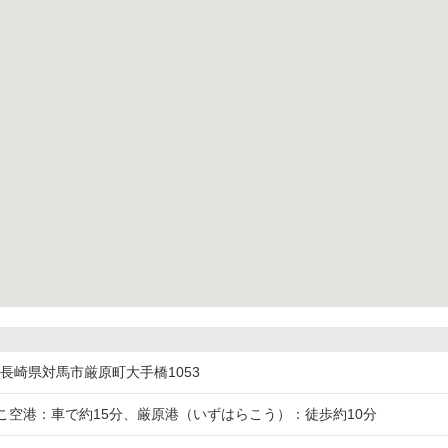
024長崎県対馬市厳原町大手橋1053
こ空港：車で約15分、厳原港（いずはらこう）：徒歩約10分