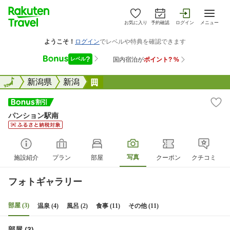
お気に入り
予約確認
ログイン
メニュー
全国
全国
新潟県
新潟
パンション駅南
パンション駅南
写真
施設紹介
プラン
部屋
クーポン
クチコミ
フォトギャラリー
部屋 (3)
温泉 (4)
風呂 (2)
食事 (11)
その他 (11)
部屋 (3)