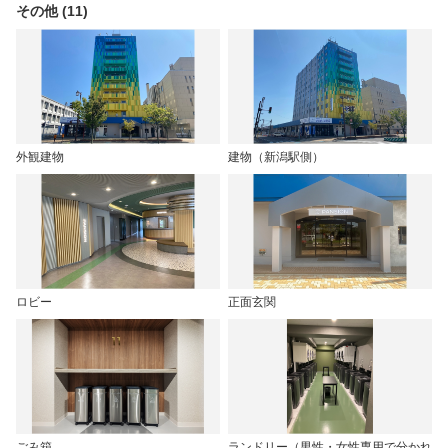
その他 (11)
外観建物
建物（新潟駅側）
ロビー
正面玄関
ごみ箱
ランドリー（男性・女性専用で分かれ