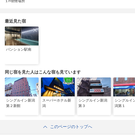
１F喫煙場所
最近見た宿
パンション駅南
同じ宿を見た人はこんな宿も見ています
シングルイン新潟
スーパーホテル新
シングルイン新潟
シングルイ
第２新館
潟
第３
潟第１
このページのトップへ