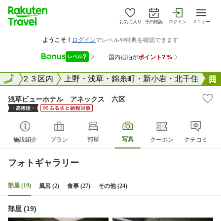
お気に入り
予約確認
ログイン
メニュー
東京２３区内
全国
上野・浅草・錦糸町・新小岩・北千住
浅草ビューホテル アネックス 六区
写真
施設紹介
プラン
部屋
クーポン
クチコミ
フォトギャラリー
部屋 (19)
風呂 (2)
食事 (27)
その他 (24)
部屋 (19)