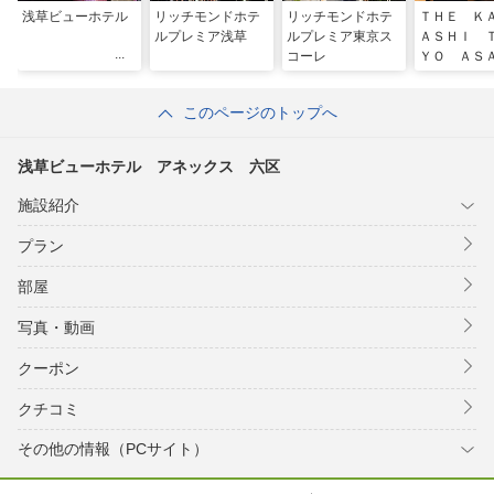
浅草ビューホテル
リッチモンドホテ
リッチモンドホテ
ＴＨＥ Ｋ
ルプレミア浅草
ルプレミア東京ス
ＡＳＨＩ 
コーレ
ＹＯ ＡＳ
ＳＡ（ザ 
シ 東京 
このページのトップへ
浅草ビューホテル アネックス 六区
施設紹介
プラン
部屋
写真・動画
クーポン
クチコミ
その他の情報（PCサイト）