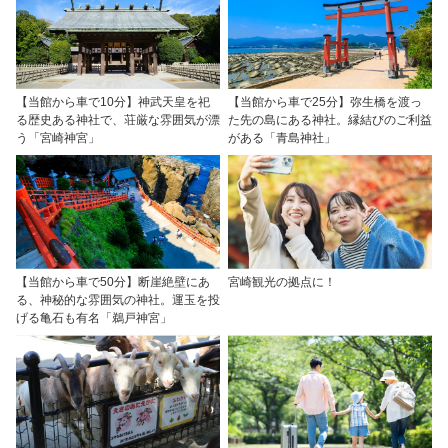
【当館から車で10分】神武天皇を祀
【当館から車で25分】弥生橋を渡っ
る歴史ある神社で、荘厳な雰囲気が漂
た先の島にある神社。縁結びのご利益
う「宮崎神宮」
がある「青島神社」
【当館から車で50分】断崖絶壁にあ
宮崎観光の拠点に！
る、神秘的な雰囲気の神社。運玉を投
げる亀石も有名「鵜戸神宮」