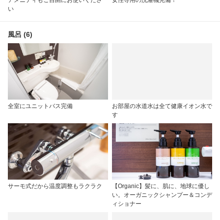
アメニティもご自由にお使いくださ
女性専用の洗濯機完備！
い
風呂 (6)
全室にユニットバス完備
お部屋の水道水は全て健康イオン水で
す
サーモ式だから温度調整もラクラク
【Organic】髪に、肌に、地球に優し
い。オーガニックシャンプー＆コンデ
ィショナー