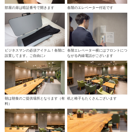
部屋の扉は暗証番号で開きます
各階のエレベーター付近です
ビジネスマンの必須アイテム！各階に
各階エレベーター横にはフロントにつ
設置してます。ご自由に♪
ながる内線電話がございます
朝は朝食のご提供場所となります（有
机と椅子もたくさんございます
料）