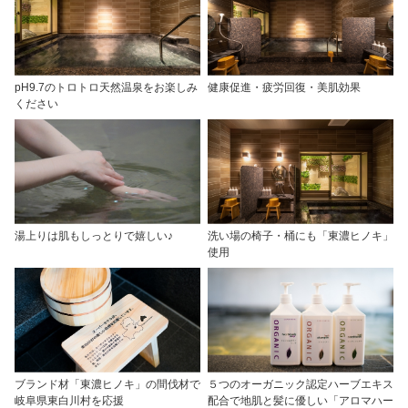
pH9.7のトロトロ天然温泉をお楽しみ
健康促進・疲労回復・美肌効果
ください
湯上りは肌もしっとりで嬉しい♪
洗い場の椅子・桶にも「東濃ヒノキ」
使用
ブランド材「東濃ヒノキ」の間伐材で
５つのオーガニック認定ハーブエキス
岐阜県東白川村を応援
配合で地肌と髪に優しい「アロマハー