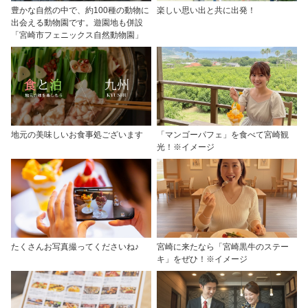
豊かな自然の中で、約100種の動物に
楽しい思い出と共に出発！
出会える動物園です。遊園地も併設
「宮崎市フェニックス自然動物園」
地元の美味しいお食事処ございます
「マンゴーパフェ」を食べて宮崎観
光！※イメージ
たくさんお写真撮ってくださいね♪
宮崎に来たなら「宮崎黒牛のステー
キ」をぜひ！※イメージ