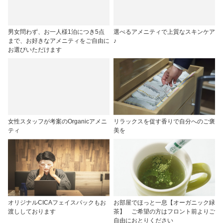
男女問わず、お一人様1泊につき5点
選べるアメニティで上質なスキンケア
まで、お好きなアメニティをご自由に
♪
お選びいただけます
女性スタッフが考案のOrganicアメニ
リラックスを促す香りで自分へのご褒
ティ
美を
オリジナルCICAフェイスパックもお
お部屋でほっと一息【オーガニック緑
渡ししております
茶】 ご希望の方はフロント前よりご
自由におとりください