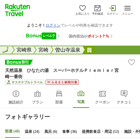
お気に入り
予約確認
ログイン
メニュー
全国
全国
宮崎県
宮崎
曽山寺温泉
天然温泉 ひなたの
天然温泉 ひなたの湯 スーパーホテルＰｒｅｍｉｅｒ宮
崎一番街
サステナブルトラベル
写真
施設紹介
プラン
部屋
クーポン
クチコミ
フォトギャラリー
部屋 (48)
温泉 (24)
風呂 (6)
食事 (36)
提携飲食店・周辺 (12)
施設・外観 