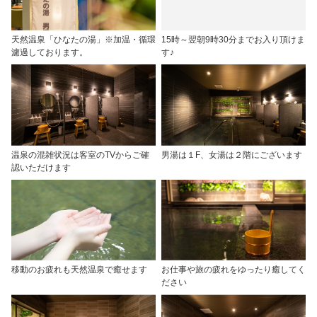
天然温泉「ひなたの湯」※加温・循環
15時～翌朝9時30分までお入り頂けま
濾過しております。
す♪
温泉の混雑状況は客室のTVからご確
男湯は１F、女湯は２階にございます
認いただけます
移動のお疲れも天然温泉で癒せます
お仕事や旅の疲れをゆったり癒してく
ださい