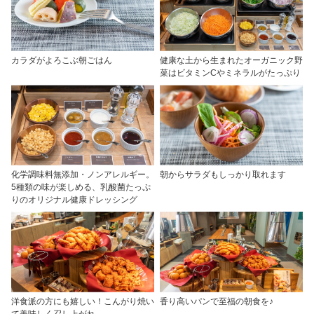
カラダがよろこぶ朝ごはん
健康な土から生まれたオーガニック野
菜はビタミンCやミネラルがたっぷり
化学調味料無添加・ノンアレルギー。
朝からサラダもしっかり取れます
5種類の味が楽しめる、乳酸菌たっぷ
りのオリジナル健康ドレッシング
洋食派の方にも嬉しい！こんがり焼い
香り高いパンで至福の朝食を♪
て美味しく召し上がれ