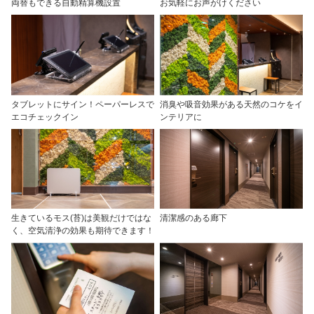
両替もできる自動精算機設置
お気軽にお声がけください
タブレットにサイン！ペーパーレスで
消臭や吸音効果がある天然のコケをイ
エコチェックイン
ンテリアに
生きているモス(苔)は美観だけではな
清潔感のある廊下
く、空気清浄の効果も期待できます！