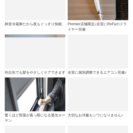
静音冷蔵庫だから夜もぐっすり快眠
Premier店舗限定♪全室にReFaのドラ
イヤー完備
外出先でも髪をやさしくケアできます
全室に個別調整できるエアコン完備♪
驚くほど部屋が真っ暗になる遮光カー
大切なお洋服もシワになりません♪
テン