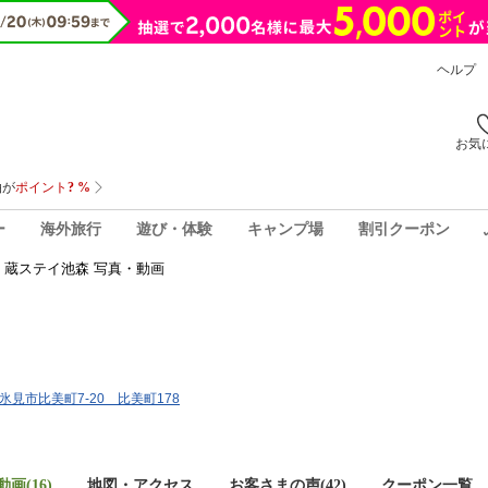
ヘルプ
お気
ー
海外旅行
遊び・体験
キャンプ場
割引クーポン
蔵ステイ池森 写真・動画
県氷見市比美町7-20 比美町178
画(16)
地図・アクセス
お客さまの声(
42
)
クーポン一覧