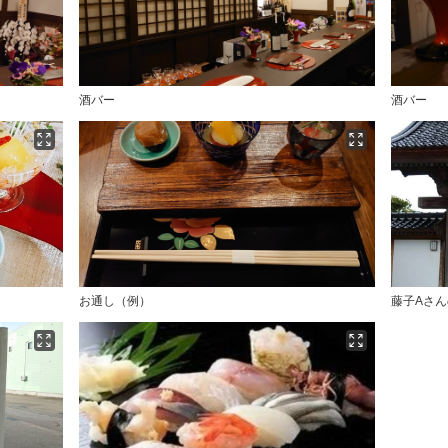
酒バー
酒バー
お通し（例）
藤子Aさ