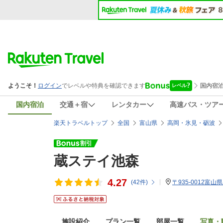
国内宿泊
交通＋宿
レンタカー
高速バス・ツア
楽天トラベルトップ
全国
富山県
高岡・氷見・砺波
蔵ステイ池森
4.27
(
42
件)
〒935-0012富山
施設紹介
プラン一覧
部屋一覧
写真・動