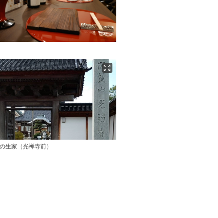
んの生家（光禅寺前）