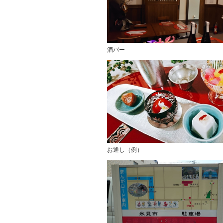
酒バー
お通し（例）