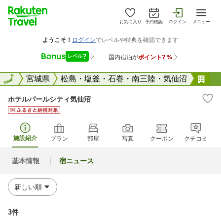
お気に入り
予約確認
ログイン
メニュー
全国
全国
宮城県
松島・塩釜・石巻・南三陸・気仙沼
ホ
ホテルパールシティ気仙沼
施設紹介
プラン
部屋
写真
クーポン
クチコミ
基本情報
宿ニュース
3件