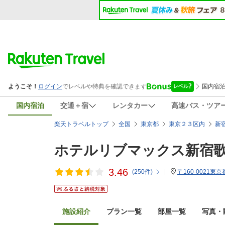
国内宿泊
交通＋宿
レンタカー
高速バス・ツア
楽天トラベルトップ
全国
東京都
東京２３区内
新
ホテルリブマックス新宿
3.46
(
250
件)
〒160-0021
施設紹介
プラン一覧
部屋一覧
写真・動