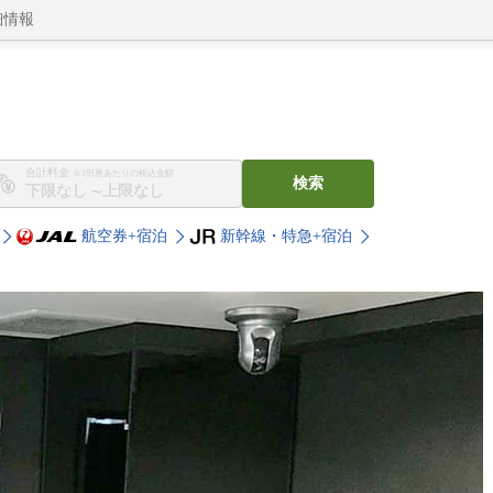
細情報
合計料金
※1部屋あたりの税込金額
検索
〜
航空券+宿泊
新幹線・特急+宿泊