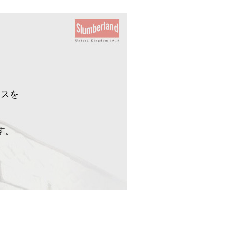
イスを
す。