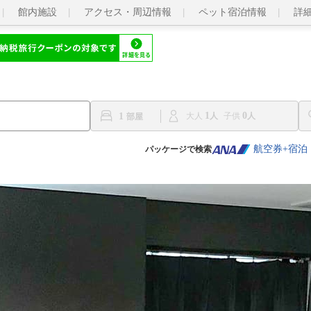
館内施設
アクセス・周辺情報
ペット宿泊情報
詳
1
0
1
大人
子供
航空券+宿泊
パッケージで検索