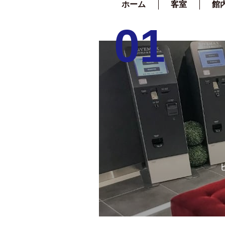
ホーム
客室
館
01