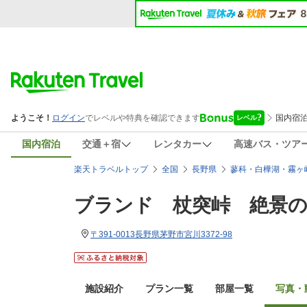
国内宿泊
交通＋宿
レンタカー
高速バス・ツア
楽天トラベルトップ
全国
長野県
蓼科・白樺湖・霧ヶ
ブランド 杖突峠 絶景
〒391-0013長野県茅野市宮川3372-98
施設紹介
プラン一覧
部屋一覧
写真・動