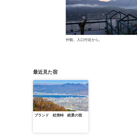
外観。入口付近から。
最近見た宿
ブランド 杖突峠 絶景の宿