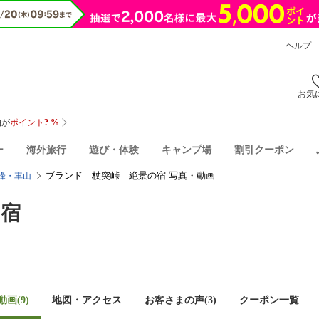
ヘルプ
お気
ー
海外旅行
遊び・体験
キャンプ場
割引クーポン
ブランド 杖突峠 絶景の宿 写真・動画
峰・車山
の宿
画(9)
地図・アクセス
お客さまの声(
3
)
クーポン一覧