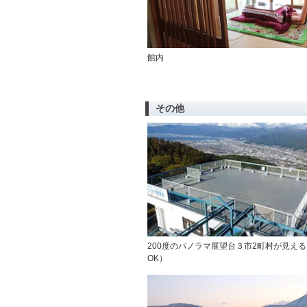
館内
その他
200度のパノラマ展望台３市2町村が見え
OK）