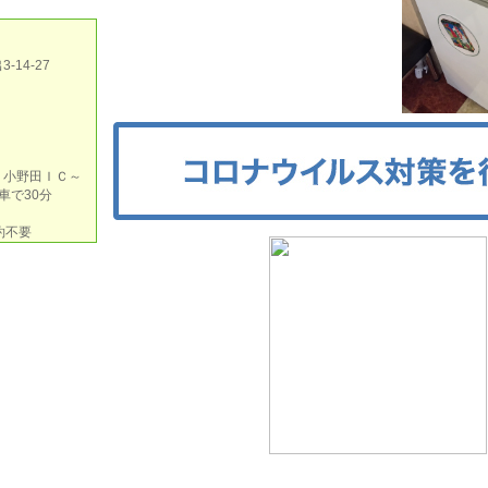
14-27
 小野田ＩＣ～
車で30分
約不要