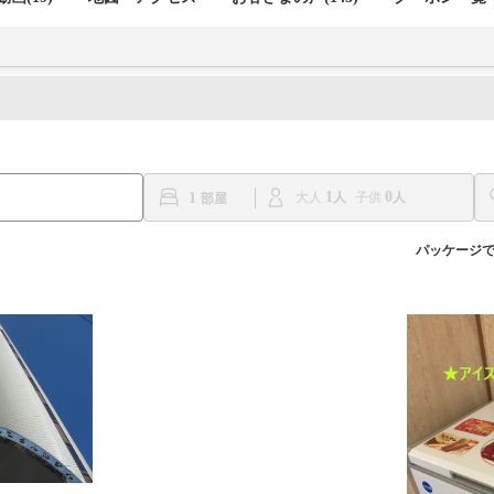
1
0
1
大人
子供
パッケージ