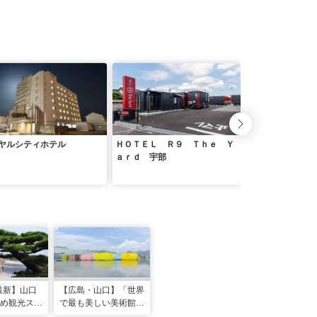
ヤルシティホテル
ＨＯＴＥＬ Ｒ９ Ｔｈｅ Ｙ
Ｔａｂｉｓｔ 厚
ａｒｄ 宇部
ンホテル
年最新】山口
【広島・山口】「世界
め観光スポ
で最も美しい美術館」
！定番から
最優秀賞を受賞！「下