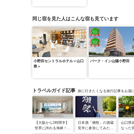
同じ宿を見た人はこんな宿も見ています
小野田セントラルホテル＜山口
パーク・イン山陽小野田
県＞
トラベルガイド記事
旅に行きたくなる旅行記事をお届
【大阪から2時間半】
日本酒「獺祭」の酒蔵
山口県
世界に誇れる海峡！
見学に参加してみた！
なった
山口・下関に新しいリ
人の手間とデータで造
が味わ