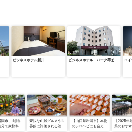
ビジネスホテル新川
ビジネスホテル パーク琴芝
ロイ
け
岩国市、山賊に
豪快な山賊グルメや世
【山口県岩国市】本物
【2025
気分で豪快料理
界的に評価される酒蔵
のシロヘビにも会える
県のおすす
える名物スポッ
など、山口県岩国市の
「白蛇神社」金運アッ
ット21選