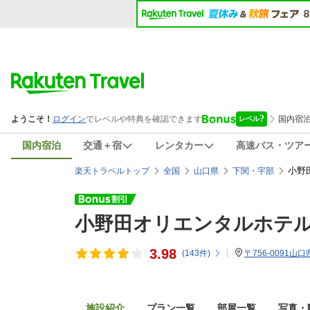
国内宿泊
交通＋宿
レンタカー
高速バス・ツア
小野
楽天トラベルトップ
全国
山口県
下関・宇部
小野田オリエンタルホテ
3.98
(
143
件)
〒756-0091山
施設紹介
プラン一覧
部屋一覧
写真・動