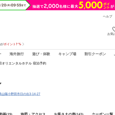
ヘルプ
お気
ー
海外旅行
遊び・体験
キャンプ場
割引クーポン
田オリエンタルホテル 宿泊予約
ル
口県山陽小野田市日の出3-14-27
画(19)
地図・アクセス
お客さまの声(
143
)
クーポン一覧