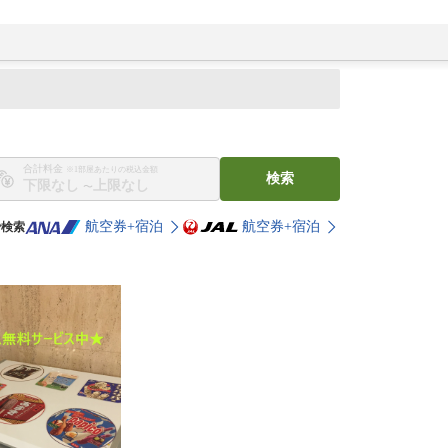
合計料金
※1部屋あたりの税込金額
検索
〜
航空券+宿泊
航空券+宿泊
で検索