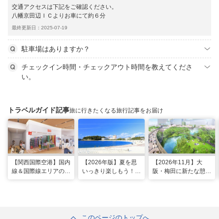
交通アクセスは下記をご確認ください。
八幡京田辺ＩＣよりお車にて約６分
最終更新日：2025-07-19
駐車場はありますか？
チェックイン時間・チェックアウト時間を教えてくださ
い。
トラベルガイド記事
旅に行きたくなる旅行記事をお届け
【関西国際空港】国内
【2026年版】夏を思
【2026年11月】大
線＆国際線エリアの大
いっきり楽しもう！関
阪・梅田に新たな憩い
規模リノベーションで
西のおすすめ海水浴
スポット「うめきたの
どう変わった？
場・ビーチ18選
森」が早期オープン決
定！
このページのトップへ