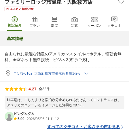
ファミリーロッジ旅籠屋・大阪枚方店
施設紹介
プラン
部屋
写真
クーポン
クチコミ
基本情報
自由な旅に最適な話題のアメリカンスタイルのホテル。軽朝食無
料、全室ネット無料接続！ビジネス旅行に便利
〒573-0102 大阪府枚方市長尾家具町1-2-8
4.27
全32件
駐車場は、こじんまりと宿泊数分止められるだけあってエントランスは、
アメリカのコテージをイメージした洋風な白い2...
ピングムグム
5.00
2026/05/06 21:11:12
すべてのクチコミ・お客さまの声を見る