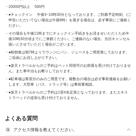
20000円以上 500円
●チェックイン 午後3~10時30分となっております。ご到着予定時刻、(ご
申告いただいてない場合は午後8時）を過ぎる場合は、必ず事前にご連絡く
ださい。
その場合も午後11時までにチェックイン手続きをお済ませいただくため午
後10時30分頃までにご来館ください。ご連絡のない場合、当日キャンセル
扱いとさせていただく場合がございます。
●軽朝食は朝7時よりラウンジにパン、ジュースをご用意致しております。
ご自由にお召し上がり下さい。
●楽天トラベルからのご予約はペット同宿可のお部屋を受け付けておりませ
ん。また車中泊もお断りしております。
●駐車場は客室分のみのご用意です。複数台の場合は必ず事前連絡をお願い
します。大型車（バス、トラック等）は事前要相談。
●楽天トラベルからのご予約は1室4名定員となっております。またエキス
トラベッドの追加も受け付けておりません。
よくある質問
アクセス情報を教えてください。