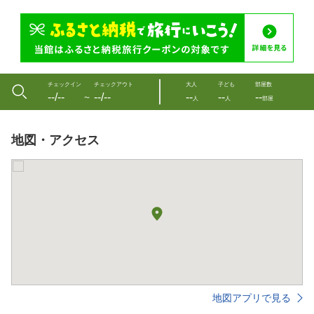
チェックイン
チェックアウト
大人
子ども
部屋数
--/--
--/--
--
--
--
〜
人
人
部屋
地図・アクセス
地図アプリで見る