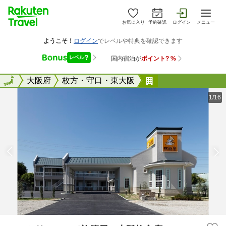
お気に入り
予約確認
ログイン
メニュー
全国
全国
大阪府
枚方・守口・東大阪
ファミリーロッジ
1/16