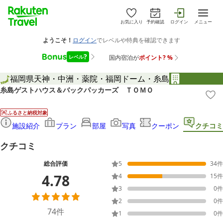
お気に入り
予約確認
ログイン
メニュー
福岡県
天神・中洲・薬院・福岡ドーム・糸島
糸島ゲストハウス＆バックパッカーズ ＴＯＭＯ
ふるさと納税対象
施設紹介
プラン
部屋
写真
クーポン
クチコミ
クチコミ
総合評価
5
34
件
4.78
4
15
件
3
0
件
2
0
件
74
件
1
0
件