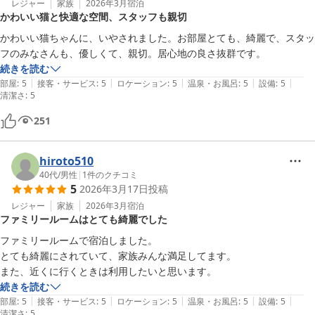
レジャー
家族
2026年3月
宿泊
かわいい猫と快適な空間、スタッフも親切
かわいい猫ちゃんに、いやされました。お部屋とても、綺麗で、スタッ
フのみなさんも、優しくて、親切。居心地の良さ抜群です。
続きを読む
|
|
|
|
|
部屋
:
5
接客・サービス
:
5
ロケーション
:
5
温泉・お風呂
:
5
設備
:
5
清潔さ
:
5
251
hiroto510
40代
/
男性
|
1
件のクチコミ
5
2026年3月17日
投稿
レジャー
家族
2026年3月
宿泊
ファミリールームはとても綺麗でした
ファミリールームで宿泊しました。

とても綺麗にされていて、家族みんな満足してます。

また、近くに行くときは利用したいと思います。
続きを読む
|
|
|
|
|
部屋
:
5
接客・サービス
:
5
ロケーション
:
5
温泉・お風呂
:
5
設備
:
5
清潔さ
:
5