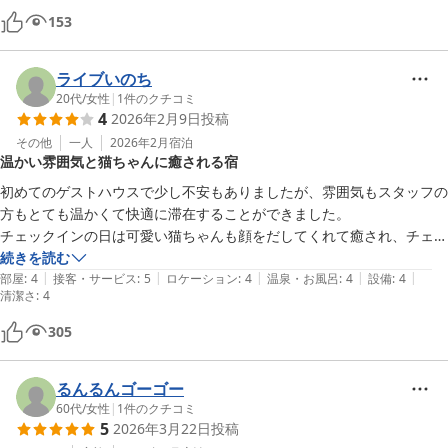
153
ライブいのち
20代
/
女性
|
1
件のクチコミ
4
2026年2月9日
投稿
その他
一人
2026年2月
宿泊
温かい雰囲気と猫ちゃんに癒される宿
初めてのゲストハウスで少し不安もありましたが、雰囲気もスタッフの
方もとても温かくて快適に滞在することができました。

チェックインの日は可愛い猫ちゃんも顔をだしてくれて癒され、チェッ
クアウトのギリギリまでいるくらいゆっくりすることができました。

続きを読む
|
|
|
|
|
また、周辺のおすすめの雑貨屋さんも教えていただき素敵なポストカー
部屋
:
4
接客・サービス
:
5
ロケーション
:
4
温泉・お風呂
:
4
設備
:
4
清潔さ
:
4
ドもお土産に買うことができました。

少しの滞在でしたが町の温かさを感じ、また利用したいなと思いました
305
＾＾
るんるんゴーゴー
60代
/
女性
|
1
件のクチコミ
5
2026年3月22日
投稿