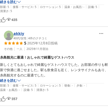
ても親切でした。個人のスペースもそれなりに広く、小さな部屋を２段
続きを読む
|
|
|
|
|
ベッドで姉妹分けているような、そういう感じでした。私の場所は窓も
部屋
:
5
接客・サービス
:
5
ロケーション
:
5
温泉・お風呂
:
-
設備
:
5
清潔さ
:
5
2ヶ所ついていて(壁ビューと道ビューですが)、遮光もしっかり。明る
いと寝れないタイプですがアイマスクは不要でした。

435
強いて言えば、駅からきて最後の路地が狭く、本当にこの道なのかと自
信を無くすような道です。ただ、真夜中にあるいても治安は良さそうだ
akkiy
ったので、怖くはありません。
40代
/
女性
|
4
件のクチコミ
5
2025年12月8日
投稿
その他
一人
2025年11月
宿泊
糸島観光に最適！おしゃれで綺麗なゲストハウス
新しくとてもおしゃれで綺麗なゲストハウスでした。お部屋の作りも斬
新で快適に過ごせました。駅も飲食店も近く、レンタサイクルもあり、
糸島観光するのに最適でした。
続きを読む
|
|
|
|
|
部屋
:
5
接客・サービス
:
5
ロケーション
:
5
朝食
:
-
夕食
:
-
|
|
温泉・お風呂
:
-
設備
:
5
清潔さ
:
5
357