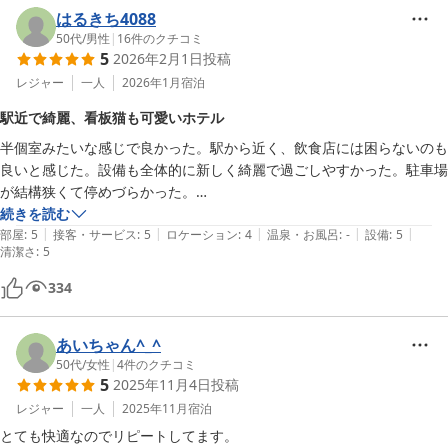
はるきち4088
50代
/
男性
|
16
件のクチコミ
5
2026年2月1日
投稿
レジャー
一人
2026年1月
宿泊
駅近で綺麗、看板猫も可愛いホテル
半個室みたいな感じで良かった。駅から近く、飲食店には困らないのも
良いと感じた。設備も全体的に新しく綺麗で過ごしやすかった。駐車場
が結構狭くて停めづらかった。

看板猫のらんまるちゃんが可愛かったです。
続きを読む
|
|
|
|
|
部屋
:
5
接客・サービス
:
5
ロケーション
:
4
温泉・お風呂
:
-
設備
:
5
清潔さ
:
5
334
あいちゃん^_^
50代
/
女性
|
4
件のクチコミ
5
2025年11月4日
投稿
レジャー
一人
2025年11月
宿泊
とても快適なのでリピートしてます。
