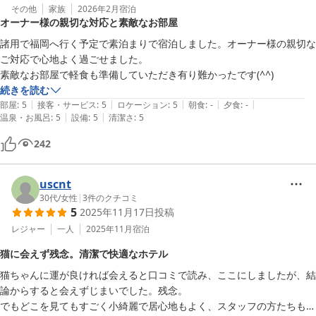
その他
家族
2026年2月
宿泊
オーナー様の親切な対応と素敵なお部屋
諸用で福岡へ行く予定で素泊まりで宿泊しました。オーナー様の親切な
ご対応で心地よく過ごせました。

素敵なお部屋で軽食も準備していただき有り難かったです(^^)
続きを読む
|
|
|
|
|
部屋
:
5
接客・サービス
:
5
ロケーション
:
5
朝食
:
-
夕食
:
-
|
|
温泉・お風呂
:
5
設備
:
5
清潔さ
:
5
242
uscnt
30代
/
女性
|
3
件のクチコミ
5
2025年11月17日
投稿
レジャー
一人
2025年11月
宿泊
猫に会えず残念。清潔で快適なホテル
猫ちゃんに運が良ければ会えると口コミで読み、ここにしましたが、結
論からすると会えずじまいでした。残念。

でもどこを見てもすごく小綺麗で居心地もよく、スタッフの方たちもと