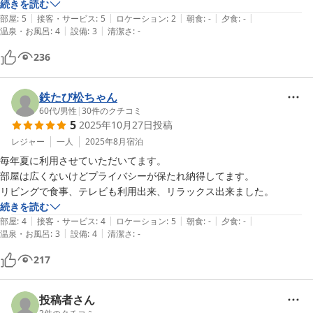
す。
続きを読む
|
|
|
|
|
部屋
:
5
接客・サービス
:
5
ロケーション
:
2
朝食
:
-
夕食
:
-
|
|
温泉・お風呂
:
4
設備
:
3
清潔さ
:
-
236
鉄たび松ちゃん
60代
/
男性
|
30
件のクチコミ
5
2025年10月27日
投稿
レジャー
一人
2025年8月
宿泊
毎年夏に利用させていただいてます。

部屋は広くないけどプライバシーが保たれ納得してます。

リビングで食事、テレビも利用出来、リラックス出来ました。
続きを読む
|
|
|
|
|
部屋
:
4
接客・サービス
:
4
ロケーション
:
5
朝食
:
-
夕食
:
-
|
|
温泉・お風呂
:
3
設備
:
4
清潔さ
:
-
217
投稿者さん