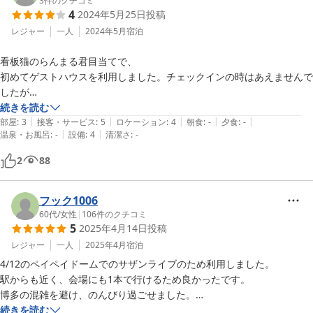
3
件のクチコミ
4
2024年5月25日
投稿
レジャー
一人
2024年5月
宿泊
看板猫のらんまる君目当てで、

初めてゲストハウスを利用しました。チェックインの時はあえませんで
したが

朝早く、会えました。

続きを読む
|
|
|
|
|
ビビリの恥ずかしがり屋さんだそうです。

部屋
:
3
接客・サービス
:
5
ロケーション
:
4
朝食
:
-
夕食
:
-
|
|
温泉・お風呂
:
-
設備
:
4
清潔さ
:
-
施設は木のぬくもりのある部屋で清潔でした。

2
88
ドミトリーはお客さんのマナーによって良し悪しが決まると思います
が、皆常識的で快適な睡眠が

とれました。

フック1006
60代
/
女性
|
106
件のクチコミ
5
2025年4月14日
投稿
レジャー
一人
2025年4月
宿泊
4/12のペイペイドームでのサザンライブのため利用しました。

駅からも近く、会場にも1本で行けるため良かったです。

博多の混雑を避け、のんびり過ごせました。

12日はライブ前に唐津方面にも遊びに行き楽しかったです。

続きを読む