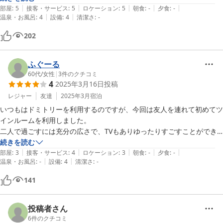
|
|
|
|
|
朝食まであり、ドミトリーもスペースが広くゆっくり休めました。

部屋
:
5
接客・サービス
:
5
ロケーション
:
5
朝食
:
-
夕食
:
-
|
|
温泉・お風呂
:
4
設備
:
4
清潔さ
:
-
また機会があれば利用したいです。

ありがとうございました。
202
ふぐーる
60代
/
女性
|
3
件のクチコミ
4
2025年3月16日
投稿
レジャー
友達
2025年3月
宿泊
いつもはドミトリーを利用するのですが、今回は友人を連れて初めてツ
インルームを利用しました。

二人で過ごすには充分の広さで、TVもありゆったりすごすことができ
ました。

続きを読む
|
|
|
|
|
就寝時、ベッドサイドの電灯では少し明る過ぎて、全消灯すると真っ暗
部屋
:
3
接客・サービス
:
4
ロケーション
:
3
朝食
:
-
夕食
:
-
|
|
温泉・お風呂
:
-
設備
:
4
清潔さ
:
-
になるので、

足元に小さい灯があればいいなと思いました。
141
投稿者さん
6
件のクチコミ