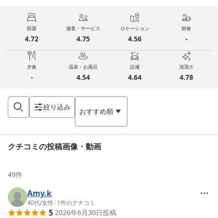
部屋
接客・サービス
ロケーション
朝食
4.72
4.75
4.56
-
夕食
温泉・お風呂
設備
清潔さ
-
4.54
4.64
4.78
絞り込み
おすすめ順
クチコミの投稿画像・動画
49
件
Amy.k
40代
/
女性
|
1
件のクチコミ
5
2026年6月30日
投稿