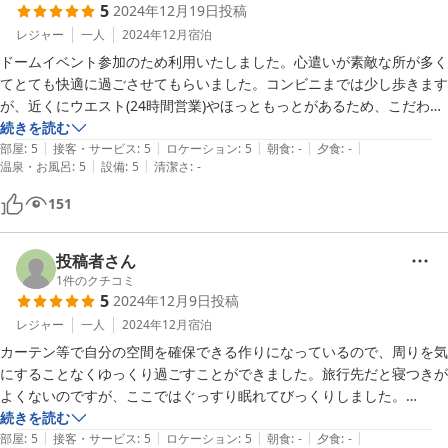
5
2024年12月19日
投稿
レジャー
一人
2024年12月
宿泊
ドームイベント参加のため利用いたしました。心遣いが素敵な所が多く
てとても快適に過ごさせてもらいました。コンビニまでは少し歩きます
が、近くにウエスト(24時間営業)やほっともっとがあるため、こだわり
なければ食には困らないです。オーナー様もスタッフの方皆様も親切で
続きを読む
|
|
|
|
|
猫のらんまる様にも会えて最高でした。是非また泊まらせてもらいたい
部屋
:
5
接客・サービス
:
5
ロケーション
:
5
朝食
:
-
夕食
:
-
|
|
温泉・お風呂
:
5
設備
:
5
清潔さ
:
-
です！
151
投稿者さん
1
件のクチコミ
5
2024年12月9日
投稿
レジャー
一人
2024年12月
宿泊
カーテン等で自分の空間を確保できる作りになっているので、周りを気
にすることなくゆっくり過ごすことができました。旅行先だと寝つきが
よくないのですが、ここではぐっすり眠れてびっくりしました。

居心地よく過ごせるよう気配りに溢れたゲストハウスで、またお世話に
続きを読む
|
|
|
|
|
なりたいです。

部屋
:
5
接客・サービス
:
5
ロケーション
:
5
朝食
:
-
夕食
:
-