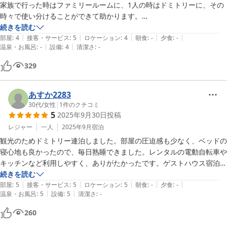
家族で行った時はファミリールームに、1人の時はドミトリーに、その
時々で使い分けることができて助かります。

必要なものは殆ど揃っていますし、お客さんが使いやすく考えられてい
続きを読む
|
|
|
|
|
ます。

部屋
:
4
接客・サービス
:
5
ロケーション
:
4
朝食
:
-
夕食
:
-
|
|
温泉・お風呂
:
-
設備
:
4
清潔さ
:
-
布団を選べたり枕を変えたりもできるのも嬉しいサービスです。

前回はこちらで電動自転車をレンタサイクルしました。今回はレンタカ
329
ーが必要だったので近くにトヨタレンタカーがあり便利でした。
あすか2283
30代
/
女性
|
1
件のクチコミ
5
2025年9月30日
投稿
レジャー
一人
2025年9月
宿泊
観光のためドミトリー連泊しました。部屋の圧迫感も少なく、ベッドの
寝心地も良かったので、毎日熟睡できました。レンタルの電動自転車や
キッチンなど利用しやすく、ありがたかったです。ゲストハウス宿泊に
抵抗がない方であれば、おすすめです！
続きを読む
|
|
|
|
|
部屋
:
5
接客・サービス
:
5
ロケーション
:
5
朝食
:
-
夕食
:
-
|
|
温泉・お風呂
:
5
設備
:
5
清潔さ
:
-
260