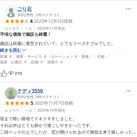
ごり石
50代
/
男性
|
2
件のクチコミ
4
2025年12月5日
投稿
ビジネス
一人
2025年11月
宿泊
手頃な価格で施設も綺麗！
施設は綺麗に運営されていて、とてもリーズナブルでした。
続きを読む
|
|
|
|
|
部屋
:
4
接客・サービス
:
4
ロケーション
:
4
朝食
:
-
夕食
:
-
|
|
温泉・お風呂
:
4
設備
:
4
清潔さ
:
4
219
テディ3550
60代
/
女性
|
6
件のクチコミ
5
2025年11月7日
投稿
レジャー
一人
2025年10月
宿泊
宿まで暗い路地てドキドキすしました。

それ以外はとても静かで過ごしやすかったです。

二段ベッドの上でしたが、窓が開けられるので換気出来て嬉しかったで