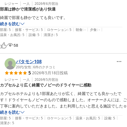
レジャー
一人
2026年6月
宿泊
部屋は静かで清潔感があり快適
綺麗で部屋も静かでとても良いです。
続きを読む
|
|
|
|
|
部屋
:
5
接客・サービス
:
5
ロケーション
:
5
朝食
:
-
夕食
:
-
|
|
温泉・お風呂
:
5
設備
:
5
清潔さ
:
5
58
パタモン108
20代
/
女性
|
6
件のクチコミ
5
2026年5月18日
投稿
レジャー
一人
2026年5月
宿泊
カプセルより広く綺麗でノビーのドライヤーに感動
カプセルホテルよりも1部屋あたりが広く、綺麗でとても良かったで
す！ドライヤーもノビーのもので感動しました。オーナーさんには、ご
丁寧に案内していただきました。また利用したいと思える施設でした☺︎︎
続きを読む
|
|
|
|
|
部屋
:
5
接客・サービス
:
5
ロケーション
:
5
温泉・お風呂
:
5
設備
:
5
清潔さ
:
5