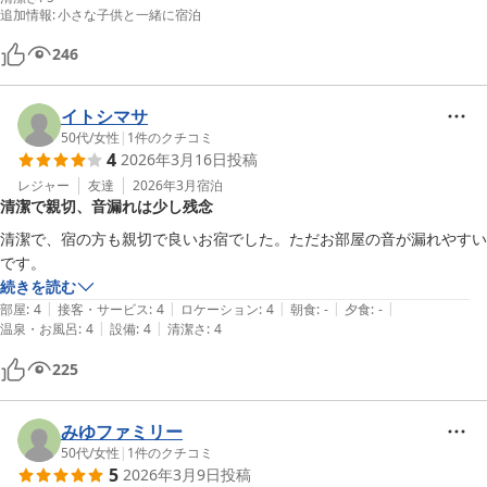
追加情報
:
小さな子供と一緒に宿泊
246
イトシマサ
50代
/
女性
|
1
件のクチコミ
4
2026年3月16日
投稿
レジャー
友達
2026年3月
宿泊
清潔で親切、音漏れは少し残念
清潔で、宿の方も親切で良いお宿でした。ただお部屋の音が漏れやすい
です。
続きを読む
|
|
|
|
|
部屋
:
4
接客・サービス
:
4
ロケーション
:
4
朝食
:
-
夕食
:
-
|
|
温泉・お風呂
:
4
設備
:
4
清潔さ
:
4
225
みゆファミリー
50代
/
女性
|
1
件のクチコミ
5
2026年3月9日
投稿