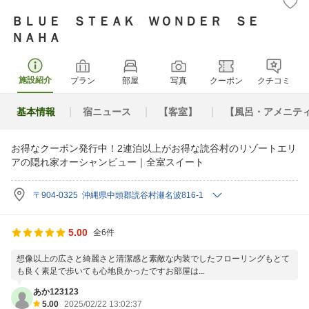
ＢＬＵＥ ＳＴＥＡＫ ＷＯＮＤＥＲ ＳＥ
ＮＡＨＡ
施設紹介
プラン
部屋
写真
クーポン
クチコミ
基本情報
宿ニュース
【客室】
【風呂・アメニテ
お得なクーポン発行中！2連泊以上がお得な読谷村のリゾートエリ
アの隠れ家オーシャンビュー｜全室スイート
〒904-0325 沖縄県中頭郡読谷村瀬名波816-1
5.00
全6件
想像以上の広さと綺麗さと清潔感と素敵な内装でしたフローリングもとて
も良く素足で歩いても心地良かったですお部屋は...
あか123123
5.00
2025/02/22 13:02:37