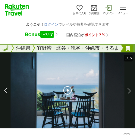
お気に入り
予約確認
ログイン
メニュー
全国
全国
沖縄県
宜野湾・北谷・読谷・沖縄市・うるま
1/15