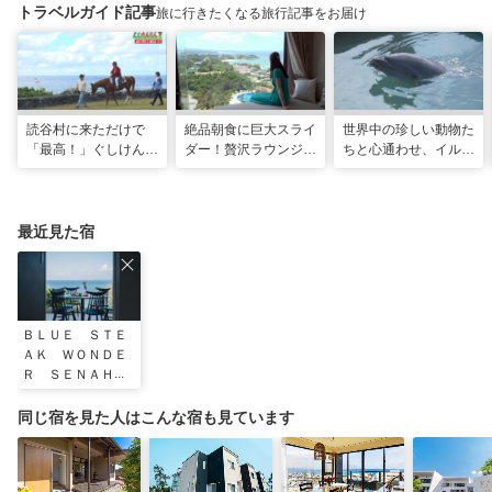
トラベルガイド記事
旅に行きたくなる旅行記事をお届け
読谷村に来ただけで
絶品朝食に巨大スライ
世界中の珍しい動物た
「最高！」ぐしけんさ
ダー！贅沢ラウンジと
ちと心通わせ、イルカ
ん、馬に乗って日本茶
最旬ホテルで味わう
と一緒に泳ぐ夢の体験
にうっとり。沖縄の隠
VIP な宿泊体験！「リ
「間近でふれ合える！
れ名所を全力で満喫し
ゾートホテル」
推しアニマル！！」
てきた
最近見た宿
ＢＬＵＥ ＳＴＥ
ＡＫ ＷＯＮＤＥ
Ｒ ＳＥＮＡＨＡ
同じ宿を見た人はこんな宿も見ています