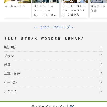
ｎ－ｈｏｕｓｅ
Ｂａｓｅ ｉｎ
ＢＬＵＥ ＳＴＥ
還元ホテル
Ｏｎｎａｓｏ
ＡＫ ＷＯＮＤＥ
備瀬
ｎ， Ｏｋｉｎａ
Ｒ 沖縄北谷
ｗａ
このページのトップへ
ＢＬＵＥ ＳＴＥＡＫ ＷＯＮＤＥＲ ＳＥＮＡＨＡ
施設紹介
プラン
部屋
写真・動画
クーポン
クチコミ
表示モード：
モバイル
PC