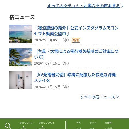
すべてのクチコミ・お客さまの声を見る
宿ニュース
【宿泊施設の紹介】公式インスタグラムでコン
セプト動画公開中♪
2026年08月05日（水）
【台風・大雪による飛行機欠航時のご対応につ
いて】
2026年07月15日（水）
【EV充電器完備】環境に配慮した快適な沖縄
ステイを
2026年07月15日（水）
すべての宿ニュース
チェックイン
チェックアウト
大人
子ども
部屋数
--/--
--/--
--
--
--
〜
人
人
部屋