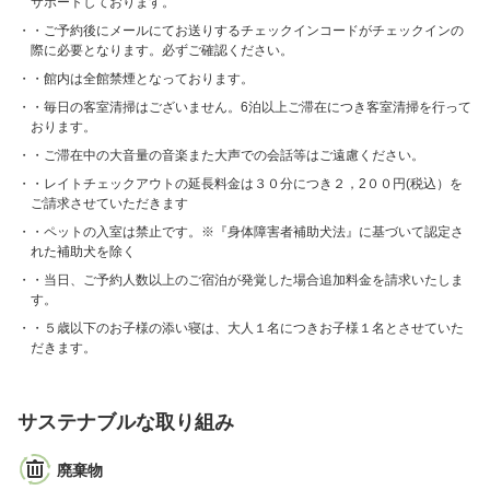
サポートしております。
・ご予約後にメールにてお送りするチェックインコードがチェックインの
際に必要となります。必ずご確認ください。
・館内は全館禁煙となっております。
・毎日の客室清掃はございません。6泊以上ご滞在につき客室清掃を行って
おります。
・ご滞在中の大音量の音楽また大声での会話等はご遠慮ください。
・レイトチェックアウトの延長料金は３０分につき２，2００円(税込）を
ご請求させていただきます
・ペットの入室は禁止です。※『身体障害者補助犬法』に基づいて認定さ
れた補助犬を除く
・当日、ご予約人数以上のご宿泊が発覚した場合追加料金を請求いたしま
す。
・５歳以下のお子様の添い寝は、大人１名につきお子様１名とさせていた
だきます。
サステナブルな取り組み
廃棄物