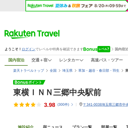
国内宿泊
交通＋宿
レンタカー
高速バス・ツアー
楽天トラベルトップ
全国
埼玉県
草加・越谷・春日部・羽生
東横ＩＮＮ三郷中央駅前
3.98
(
300
件)
〒341-0038埼玉県三郷市中央1
施設紹介
宿ニュース
プラン一覧
部屋一覧