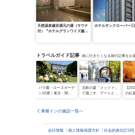
天然温泉越谷湯元の湯（サウナ
ホテルサンクローバー三
付）『ホテルグランワイズ越谷
プレミア』
トラベルガイド記事
旅に行きたくなる旅行記事をお
バラ園・ローズガーデ
北欧の森「メッツァ」
【20
ン20選！東京・関東
で過ごす、アートとム
の紅
の名所をご紹介
ーミンの物語の世界に
202
浸る湖畔の休日
アッ
東横インの施設一覧へ
会社情報
個人情報保護方針
社会的責任[CSR]