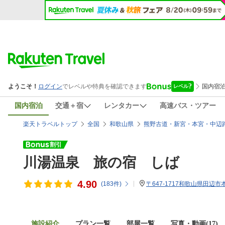
国内宿泊
交通＋宿
レンタカー
高速バス・ツアー
楽天トラベルトップ
全国
和歌山県
熊野古道・新宮・本宮・中辺
川湯温泉 旅の宿 しば
4.90
(
183
件)
〒647-1717和歌山県田辺市本
施設紹介
プラン一覧
部屋一覧
写真・動画(17)