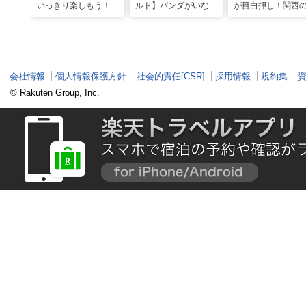
いっきり楽しもう！関
ルド】パンダがいなく
が目白押し！関西の
西のおすすめ海水浴
ても楽しい！五感で満
月のおすすめ観光
場・ビーチ18選
喫する8つの体験が新
ット
登場！
会社情報
個人情報保護方針
社会的責任[CSR]
採用情報
規約集
© Rakuten Group, Inc.