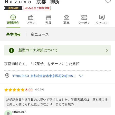
Ｎａｚｕｎａ 京都 御所
施設紹介
プラン
部屋
写真
クーポン
クチコミ
基本情報
宿ニュース
新型コロナ対策について
京都御所近く、「和菓子」をテーマにした旅館
〒604-0003 京都府京都市中京区花立町255-1
5.00
全22件
結婚記念日と誕生日のお祝いで宿泊しました。半露天風呂は、窓を開ける
と美しく整えられた庭とつながり、まるで自然の...
tk504497