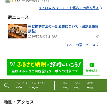
5.00
2025/02/23 21:09:17
すべてのクチコミ・お客さまの声を見る
宿ニュース
朝食提供方法の一部変更について（囲炉裏設備
調整）
2026年05月12日（火）
すべての宿ニュース
チェックイン
チェックアウト
大人
子ども
部屋数
--/--
--/--
--
--
--
〜
人
人
部屋
地図・アクセス