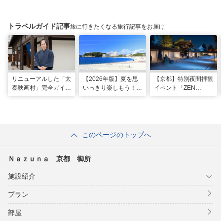
トラベルガイド記事
旅に行きたくなる旅行記事をお届け
リニューアルした「太
【2026年版】夏を思
【京都】特別夜間拝観
秦映画村」完全ガイ
いっきり楽しもう！関
イベント「ZEN
ド。イマーシブ体験
西のおすすめ海水浴
NIGHT 東福寺」が開
に"18禁”コンテンツま
場・ビーチ18選
催！ “脳をととのえ
で！
る”没入型サウンドア
ートナイトを
このページのトップへ
Ｎａｚｕｎａ 京都 御所
施設紹介
プラン
部屋