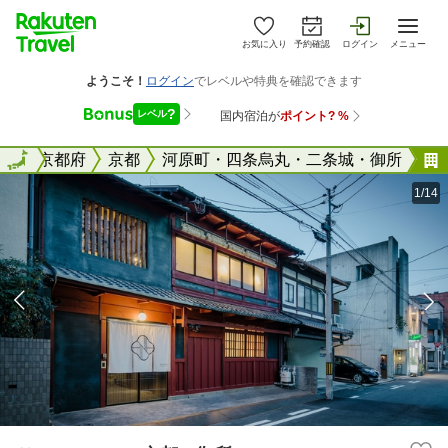
お気に入り
予約確認
ログイン
メニュー
全国
全国
京都府
京都
河原町・四条烏丸・二条城・御所
1/14