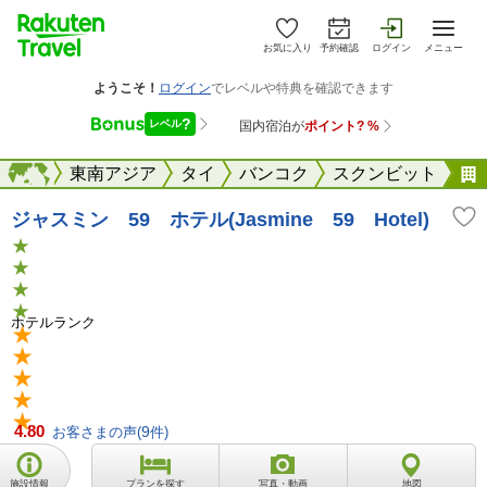
お気に入り
予約確認
ログイン
メニュー
海外
海外
東南アジア
タイ
バンコク
スクンビット
ジャスミン 59 ホテル(Jasmine 59 Hotel)
ホテルランク
4.80
お客さまの声(
9
件)
施設情報
プランを探す
写真・動画
地図