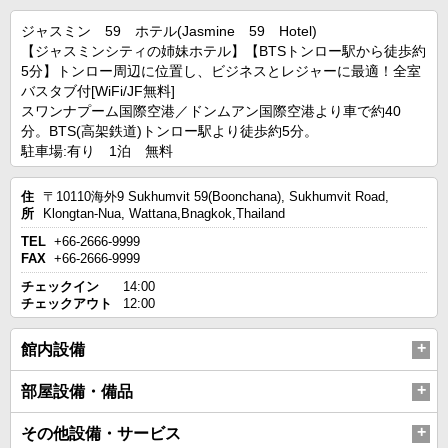
ジャスミン 59 ホテル(Jasmine 59 Hotel)
【ジャスミンシティの姉妹ホテル】【BTSトンロー駅から徒歩約
5分】トンロー周辺に位置し、ビジネスとレジャーに最適！全室
バスタブ付[WiFi/JF無料]
スワンナプーム国際空港／ドンムアン国際空港より車で約40
分。BTS(高架鉄道)トンロー駅より徒歩約5分。
駐車場:有り 1泊 無料
住
〒10110海外9 Sukhumvit 59(Boonchana), Sukhumvit Road,
所
Klongtan-Nua, Wattana,Bnagkok,Thailand
TEL
+66-2666-9999
FAX
+66-2666-9999
チェックイン
14:00
チェックアウト
12:00
館内設備
部屋設備・備品
その他設備・サービス