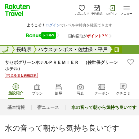
お気に入り
予約確認
ログイン
メニュー
全国
全国
長崎県
ハウステンボス・佐世保・平戸
サセボ
サセボグリーンホテルＰＲＥＭＩＥＲ （佐世保グリーン
ホテル）
施設紹介
プラン
部屋
写真
クーポン
クチコミ
基本情報
宿ニュース
水の音って朝から気持ち良いです
水の音って朝から気持ち良いです