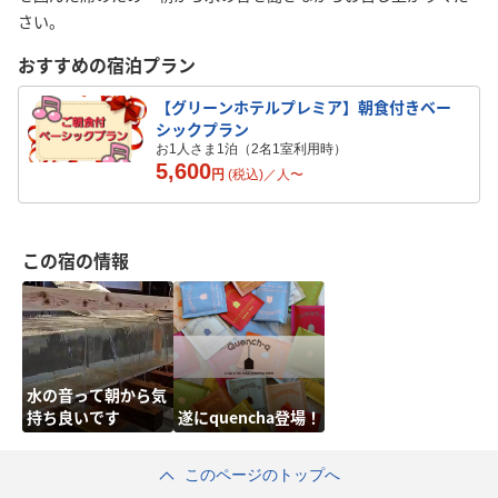
さい。
おすすめの宿泊プラン
【グリーンホテルプレミア】朝食付きベー
シックプラン
お1人さま1泊（2名1室利用時）
5,600
円
(税込)／
人
〜
この宿の情報
水の音って朝から気
持ち良いです
遂にquencha登場！
このページのトップへ