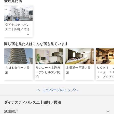
最近見た宿
ダイナスティパレ
ス二十四軒／民泊
同じ宿を見た人はこんな宿も見ています
ＡＭＳタワー／民
サンコート本通ガ
本郷通一戸建／民
ＵＣＨＩ 
泊
ーデンヒルズ／民
泊
ｉｎｇ Ｓ
泊
ｙ ＡＯＺ
このページのトップへ
ダイナスティパレス二十四軒／民泊
施設紹介