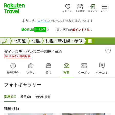
お気に入り
予約確認
ログイン
メニュー
全国
全国
北海道
札幌
札幌・新札幌・琴似
ダイナステ
ダイナスティパレス二十四軒／民泊
写真
施設紹介
プラン
部屋
クーポン
クチコミ
フォトギャラリー
部屋 (36)
風呂 (2)
その他 (10)
部屋 (36)